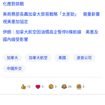
化應對挑戰
美商務部長轟加拿大貿易戰略「太差勁」 需重新審
視美墨加協定
伊朗｜加拿大航空因油價高企暫停6條航線 美墨及
國內線受影響
加拿大
加拿大航空
美國
波音公司
中國外交
13
0
0
35
5