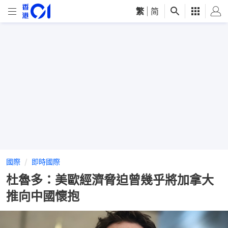
繁
|
简
國際
即時國際
杜魯多：美歐經濟脅迫曾幾乎將加拿大
推向中國懷抱