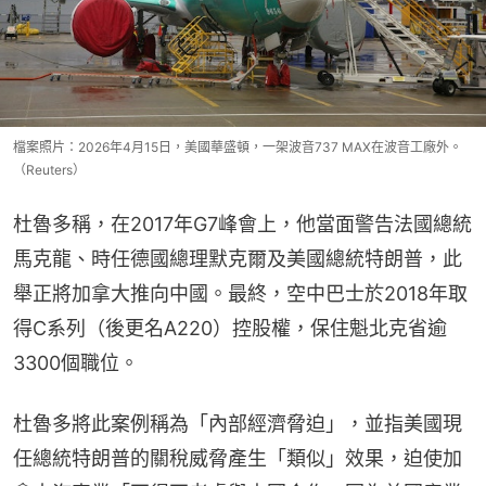
檔案照片：2026年4月15日，美國華盛頓，一架波音737 MAX在波音工廠外。
（Reuters）
杜魯多稱，在2017年G7峰會上，他當面警告法國總統
馬克龍、時任德國總理默克爾及美國總統特朗普，此
舉正將加拿大推向中國。最終，空中巴士於2018年取
得C系列（後更名A220）控股權，保住魁北克省逾
3300個職位。
杜魯多將此案例稱為「內部經濟脅迫」，並指美國現
任總統特朗普的關稅威脅產生「類似」效果，迫使加