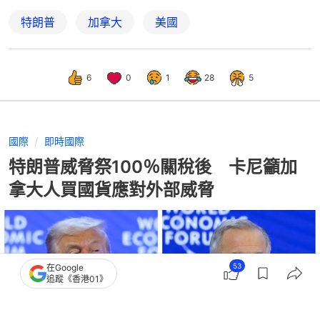
特朗普
加拿大
美國
6
0
1
28
5
國際
即時國際
特朗普威脅祭100％關稅後 卡尼籲加
拿大人買國貨應對外部威脅
53
在Google
追蹤《香港01》