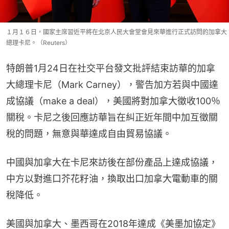
１月１６日，國家主席習近平將在北京人民大會堂會見來華進行正式訪問的加拿大
總理卡尼。（Reuters）
特朗普1月24日在社交平台發文批評結束訪華的加拿
大總理卡尼（Mark Carney），警告加方若與中國達
成協議（make a deal），美國將對加拿大徵收100％
關稅。卡尼之後回應訪華旨在糾正近年間中加互徵關
稅的問題，無意與華達成自由貿易協議。
中國與加拿大在卡尼來訪後在部份產品上達成協議，
中方以對進口芥花籽油，換取出口加拿大電動車的關
稅降低。
美國與加拿大、墨西哥在2018年達成《美墨加協定》