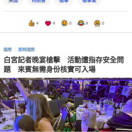
美國
特朗普
槍擊
槍擊案
4
4
0
9
0
國際
即時國際
白宮記者晚宴槍擊 活動遭指存安全問
題 來賓無需身份核實可入場