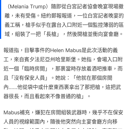
（Melania Trump）隨即從白宮記者協會晚宴現場撤
離，未有受傷。紐約郵報報道，一位白宮記者晚宴的
義工稱，槍手似乎在露台入口附近一個監控薄弱的區
域，組裝了一把「長槍」，然後開槍並衝向宴會廳。
報道指，目擊事件的Helen Mabus是此次活動的義
工，來自賓夕法尼亞州哈里斯堡。她指，會場入口附
近一個「臨時房間」，那裹當時存放着酒吧推車，而
且「沒有保安人員」。她說：「他就在那個房間
內……他從袋中或什麼東西裹拿出了那把槍，這把武
器很長，而且看起來不像普通的槍」。
Mabus補充，嫌犯在房間組裝武器時，幾乎不在保安
人員的視線範圍內，隨後他突然向主宴會廳方向移