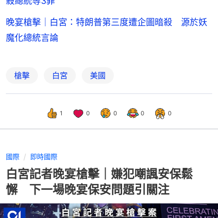
殺總統等3罪
晚宴槍擊｜白宮：特朗普第三度遭企圖暗殺 源於妖
魔化總統言論
槍擊
白宮
美國
1
0
0
0
0
國際
即時國際
白宮記者晚宴槍擊｜嫌犯嘲諷安保鬆
懈 下一場晚宴保安問題引關注