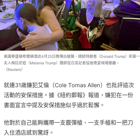
美國華盛頓希爾頓酒店4月25日晚傳出槍聲，總統特朗普（Donald Trump）和第一
夫人梅拉尼婭（Melania Trump）隨即從白宮記者協會晚宴現場撤離。
（Reuters）
就連31歲嫌犯艾倫（Cole Tomas Allen）也批評這次
活動的安保措施。據《紐約郵報》報道，嫌犯在一份
書面宣言中提及安保措施似乎過於鬆懈。
他對於自己能夠攜帶一支霰彈槍、一支手槍和一把刀
入住酒店感到驚訝。