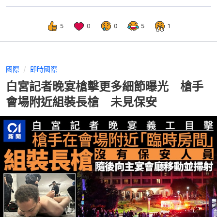
5
0
0
5
1
國際
即時國際
白宮記者晚宴槍擊更多細節曝光 槍手
會場附近組裝長槍 未見保安