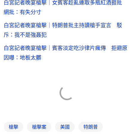
白宮記者晚宴槍擊｜女賓客趁亂連取多瓶紅酒捱批
網批：有失分寸
白宮記者晚宴槍擊｜特朗普批主持讀槍手宣言 駁
斥：我不是強姦犯
白宮記者晚宴槍擊｜賓客淡定吃沙律片瘋傳 拒避原
因曝：地板太髒
槍擊
槍擊案
美國
特朗普