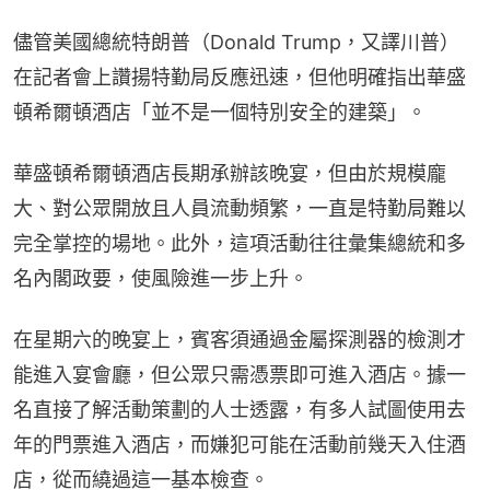
儘管美國總統特朗普（Donald Trump，又譯川普）
在記者會上讚揚特勤局反應迅速，但他明確指出華盛
頓希爾頓酒店「並不是一個特別安全的建築」。
華盛頓希爾頓酒店長期承辦該晚宴，但由於規模龐
大、對公眾開放且人員流動頻繁，一直是特勤局難以
完全掌控的場地。此外，這項活動往往彙集總統和多
名內閣政要，使風險進一步上升。
在星期六的晚宴上，賓客須通過金屬探測器的檢測才
能進入宴會廳，但公眾只需憑票即可進入酒店。據一
名直接了解活動策劃的人士透露，有多人試圖使用去
年的門票進入酒店，而嫌犯可能在活動前幾天入住酒
店，從而繞過這一基本檢查。