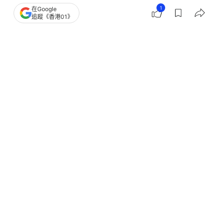
1
在Google
追蹤《香港01》
撰文：
張涵語
出版：
2026-04-26 22:34
更新：
2026-04-26 22:34
4月25日在華盛頓舉行的美國白宮記者晚宴（White