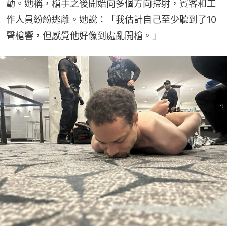
動。她稱，槍手之後開始向多個方向掃射，賓客和工
作人員紛紛逃離。她說：「我估計自己至少聽到了10
聲槍響，但感覺他好像到處亂開槍。」