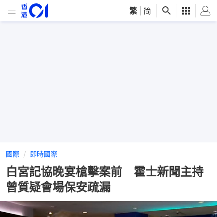
繁
|
简
國際
即時國際
白宮記協晚宴槍擊案前 霍士新聞主持
曾質疑會場保安疏漏