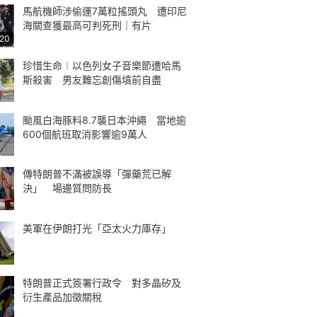
馬航機師涉偷運7萬粒搖頭丸 遭印尼
海關查獲最高可判死刑｜有片
:20
珍惜生命︱以色列女子音樂節遭哈馬
斯殺害 男友難忘創傷墳前自盡
颱風白海豚料8.7襲日本沖繩 當地逾
600個航班取消影響逾9萬人
傳特朗普不滿被誤導「彈藥荒已解
決」 場邊質問防長
美軍在伊朗打光「亞太火力庫存」
特朗普正式簽署行政令 對多晶矽及
衍生產品加徵關稅