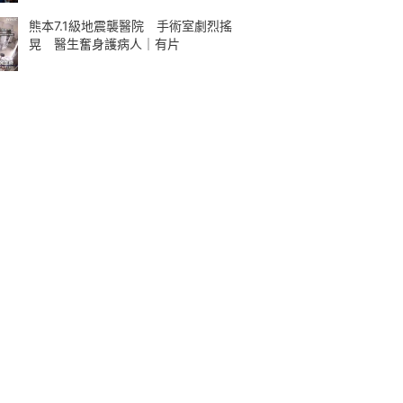
熊本7.1級地震襲醫院 手術室劇烈搖
晃 醫生奮身護病人｜有片