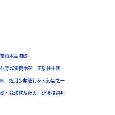
霍爾木茲海峽
G船穿越霍爾木茲 正駛往中國
峽 近月少數通行私人船隻之一
爾木茲海峽及停火 延後核談判