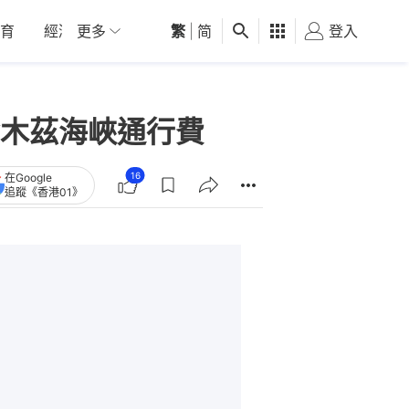
育
經濟
更多
01深圳
繁
觀點
|
简
健康
好食玩飛
登入
女
木茲海峽通行費
16
在Google
追蹤《香港01》