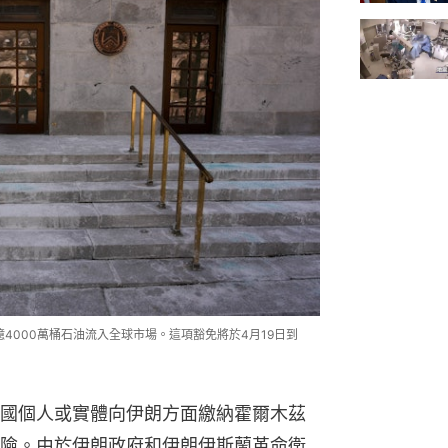
4000萬桶石油流入全球市場。這項豁免將於4月19日到
國個人或實體向伊朗方面繳納霍爾木茲
險。由於伊朗政府和伊朗伊斯蘭革命衛