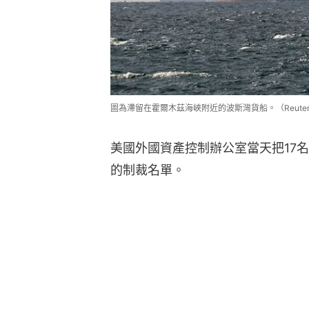
圖為滯留在霍爾木茲海峽附近的波斯灣貨船。（Reuter
美國外國資產控制辦公室當天把17
的制裁名單。