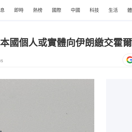
息
即時
熱榜
國際
中國
科技
生活
體
本國個人或實體向伊朗繳交霍爾
15