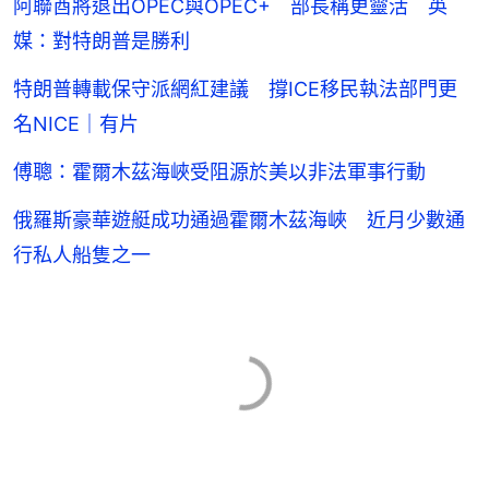
阿聯酋將退出OPEC與OPEC+ 部長稱更靈活 英
媒：對特朗普是勝利
特朗普轉載保守派網紅建議 撐ICE移民執法部門更
名NICE｜有片
傅聰：霍爾木茲海峽受阻源於美以非法軍事行動
俄羅斯豪華遊艇成功通過霍爾木茲海峽 近月少數通
行私人船隻之一