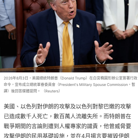
2026年8月3日，美國總統特朗普（Donald Trump）在白宮橢圓形辦公室簽署行政
命令，宣布成立總統軍眷委員會（President's Military Spouse Commission，暫
譯）後回答媒體提問。 （Reuters）
美國、以色列對伊朗的攻擊及以色列對黎巴嫩的攻擊
已造成數千人死亡，數百萬人流離失所。而特朗普在
戰爭期間的言論則遭到人權專家的譴責，他曾威脅要
攻擊伊朗的民用基礎設施，並在4月揚言要摧毀伊朗