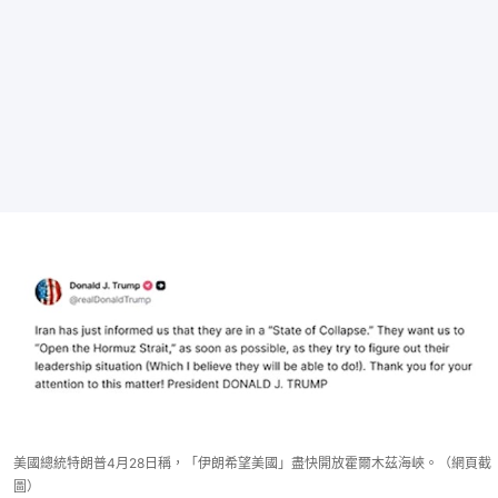
美國總統特朗普4月28日稱，「伊朗希望美國」盡快開放霍爾木茲海峽。（網頁截
圖）