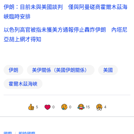
伊朗：目前未與美國談判 僅與阿曼磋商霍爾木茲海
峽臨時安排
以色列高官被指未獲美方通報停止轟炸伊朗 內塔尼
亞胡上網才得知
伊朗
美伊關係（美國伊朗關係）
美國
霍爾木茲海峽
5
0
0
15
4
國際
即時國際