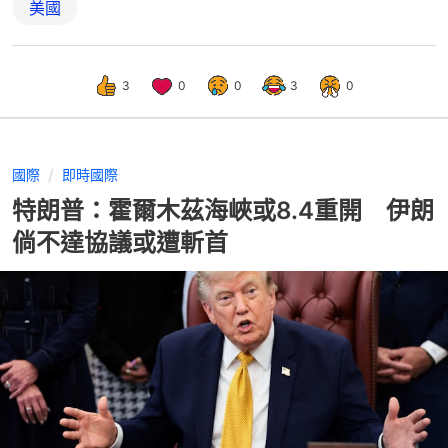
美國
3
0
0
3
0
國際
即時國際
特朗普：霍爾木茲海峽或8.4重開 伊朗
倘不達協議或遭斬首