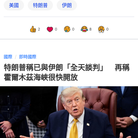
美國
特朗普
伊朗
2
0
0
8
0
國際
即時國際
特朗普稱已與伊朗「全天談判」 再稱
霍爾木茲海峽很快開放