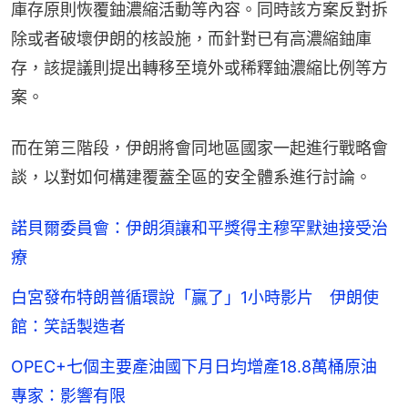
庫存原則恢覆鈾濃縮活動等內容。同時該方案反對拆
除或者破壞伊朗的核設施，而針對已有高濃縮鈾庫
存，該提議則提出轉移至境外或稀釋鈾濃縮比例等方
案。
而在第三階段，伊朗將會同地區國家一起進行戰略會
談，以對如何構建覆蓋全區的安全體系進行討論。
諾貝爾委員會：伊朗須讓和平獎得主穆罕默迪接受治
療
白宮發布特朗普循環說「贏了」1小時影片 伊朗使
館：笑話製造者
OPEC+七個主要產油國下月日均增產18.8萬桶原油
專家：影響有限