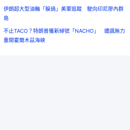
伊朗超大型油輪「躲過」美軍追蹤 駛向印尼廖內群
島
不止TACO？特朗普獲新綽號「NACHO」 遭諷無力
重開霍爾木茲海峽