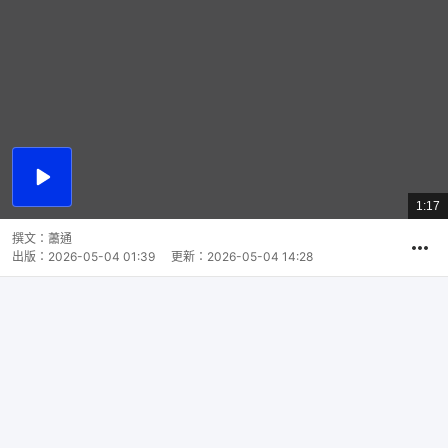
播
放
1:17
總
影
共
片
時
撰文：
蕭通
間
出版：
2026-05-04 01:39
更新：
2026-05-04 14:28