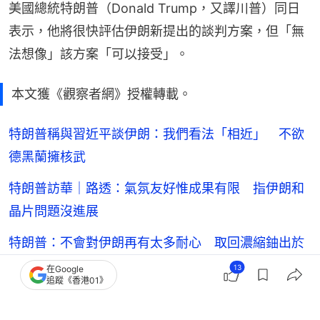
美國總統特朗普（Donald Trump，又譯川普）同日
表示，他將很快評估伊朗新提出的談判方案，但「無
法想像」該方案「可以接受」。
本文獲《觀察者網》授權轉載。
特朗普稱與習近平談伊朗：我們看法「相近」 不欲
德黑蘭擁核武
特朗普訪華｜路透：氣氛友好惟成果有限 指伊朗和
晶片問題沒進展
特朗普：不會對伊朗再有太多耐心 取回濃縮鈾出於
「公關需要」
13
在Google
追蹤《香港01》
以色列防長稱很快恢復對伊軍事行動 伊朗外長：絕
不屈服威脅