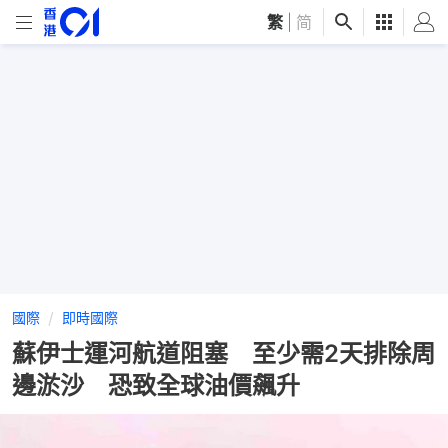
繁
|
简
國際
即時國際
蘇伊士運河航道阻塞 至少需2天排除周
邊淤沙 恐致全球油價飆升