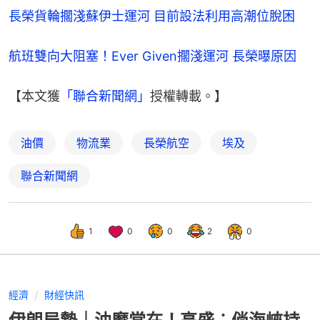
長榮貨輪擱淺蘇伊士運河 目前設法利用高潮位脫困
航班雙向大阻塞！Ever Given擱淺運河 長榮曝原因
【本文獲
「聯合新聞網」
授權轉載。】
油價
物流業
長榮航空
埃及
聯合新聞網
1
0
0
2
0
經濟
財經快訊