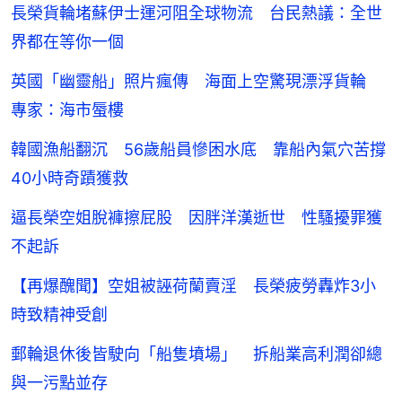
長榮貨輪堵蘇伊士運河阻全球物流 台民熱議：全世
界都在等你一個
英國「幽靈船」照片瘋傳 海面上空驚現漂浮貨輪
專家：海市蜃樓
韓國漁船翻沉 56歲船員慘困水底 靠船內氣穴苦撐
40小時奇蹟獲救
逼長榮空姐脫褲擦屁股 因胖洋漢逝世 性騷擾罪獲
不起訴
【再爆醜聞】空姐被誣荷蘭賣淫 長榮疲勞轟炸3小
時致精神受創
郵輪退休後皆駛向「船隻墳場」 拆船業高利潤卻總
與一污點並存