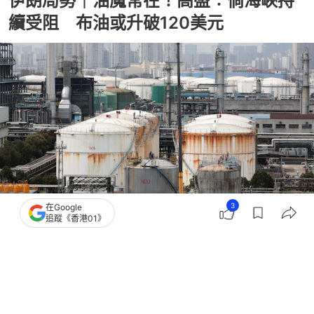
伊朗局勢｜油魔常在！高盛︰倘海峽持
續受阻 布油或升破120美元
3
在Google
追蹤《香港01》
撰文：
黃捷
出版：
2026-07-21 13:00
更新：
2026-07-21 13:00