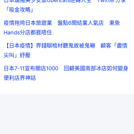
日本爛賭美少女靠UberEats逆轉人生 Twitter分享
「吸金攻略」
疫情拖垮日本旅遊業 盤點6間結業人氣店 東急
Hands分店都捱唔住
【日本疫情】畀錢瞓棺材聽鬼故被鬼嚇 顧客「盡情
尖叫」紓壓
日本7-11宣布關店1000 回顧美國南部冰店如何變身
便利店界神話