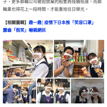
子，更多郵輪公司被迫放棄的船隻將陸續抵達，而郵
輪業也得花上一段時間，才能重拾往日榮光。
【相關圖輯】
趣一趣│疫情下日本推「笑容口罩」　
露齒「假笑」嚇親網民
+
12