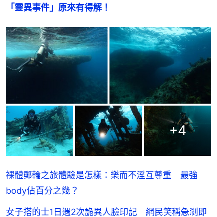
「靈異事件」原來有得解！
+
4
裸體郵輪之旅體驗是怎樣：樂而不淫互尊重 最強
body佔百分之幾？
女子搭的士1日遇2次詭異人臉印記 網民笑稱急剎即