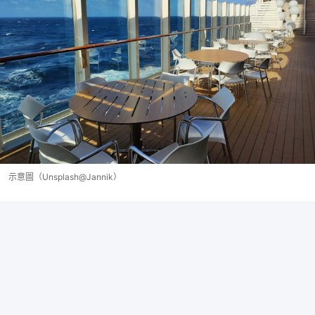
示意圖（Unsplash@Jannik）