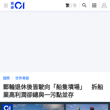
繁
|
简
國際
世界專題
郵輪退休後皆駛向「船隻墳場」 拆船
業高利潤卻總與一污點並存