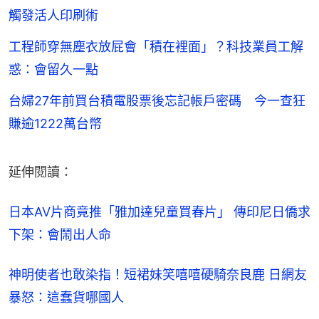
觸發活人印刷術
工程師穿無塵衣放屁會「積在裡面」？科技業員工解
惑：會留久一點
台婦27年前買台積電股票後忘記帳戶密碼 今一查狂
賺逾1222萬台幣
延伸閱讀：
日本AV片商竟推「雅加達兒童買春片」 傳印尼日僑求
下架：會鬧出人命
神明使者也敢染指！短裙妹笑嘻嘻硬騎奈良鹿 日網友
暴怒：這蠢貨哪國人