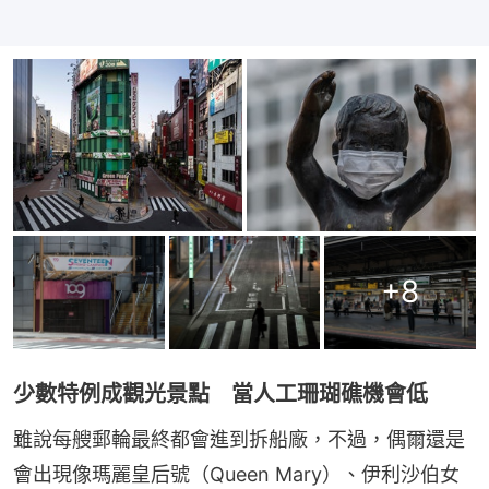
+
8
少數特例成觀光景點 當人工珊瑚礁機會低
雖說每艘郵輪最終都會進到拆船廠，不過，偶爾還是
會出現像瑪麗皇后號（Queen Mary）、伊利沙伯女