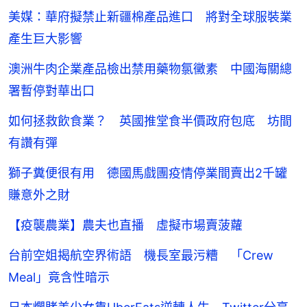
美媒：華府擬禁止新疆棉產品進口 將對全球服裝業
產生巨大影響
澳洲牛肉企業產品檢出禁用藥物氯黴素 中國海關總
署暫停對華出口
如何拯救飲食業？ 英國推堂食半價政府包底 坊間
有讚有彈
獅子糞便很有用 德國馬戲團疫情停業間賣出2千罐
賺意外之財
【疫襲農業】農夫也直播 虛擬巿場賣菠蘿
台前空姐揭航空界術語 機長室最污糟 「Crew
Meal」竟含性暗示