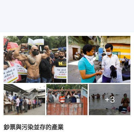
+
3
鈔票與污染並存的產業