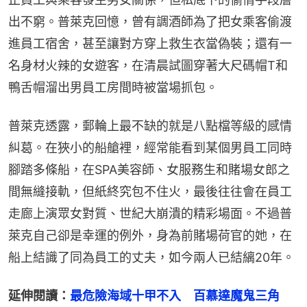
出不窮。普萊克回憶，曾有調酒師為了把女乘客偷渡
進員工宿舍，甚至讓對方穿上救生衣當偽裝；還有一
名身材火辣的女遊客，在清晨試圖穿著大尺碼帽T和
鴨舌帽溜出男員工房間時被當場抓包。
普萊克透露，郵輪上最不缺的就是八點檔等級的感情
糾葛。在狹小的船艙裡，經常能看到某個男員工同時
腳踏多條船，在SPA美容師、女服務生和賭場女郎之
間無縫接軌，但紙終究包不住火，最後往往會在員工
走廊上演眾女對質、世紀大崩潰的精彩場面。不過普
萊克自己卻是幸運的例外，身為前賭場荷官的她，在
船上結識了同為員工的丈夫，如今兩人已結縭20年。
延伸閱讀：
最危險海域十甲不入　百慕達魔鬼三角