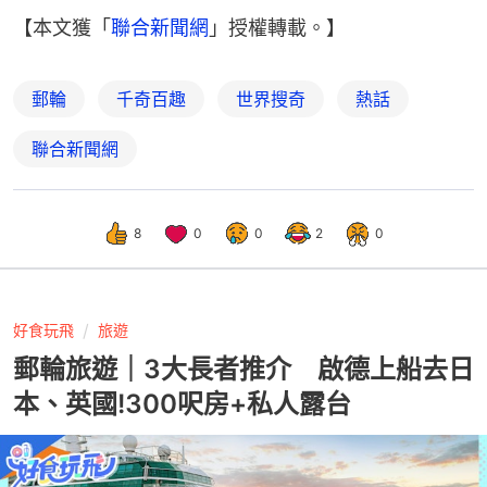
【本文獲「
聯合新聞網
」授權轉載。】
郵輪
千奇百趣
世界搜奇
熱話
聯合新聞網
8
0
0
2
0
好食玩飛
旅遊
郵輪旅遊｜3大長者推介 啟德上船去日
本、英國!300呎房+私人露台