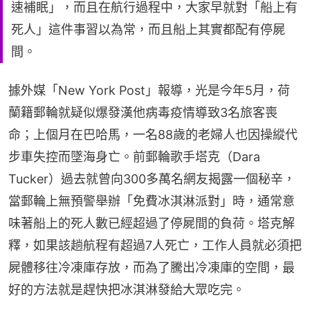
速補眠」，而且在航行過程中，大家早就對「船上有
死人」這件事習以為常，而且船上其實都配有停屍
間。
據外媒「New York Post」報導，光是今年5月，荷
蘭籍郵輪就疑似爆發漢他病毒疫情導致3名旅客喪
命；上個月在巴哈馬，一名88歲的老婦人也因操縱代
步車失控而墜海身亡。前郵輪歌手塔克（Dara 
Tucker）過去就曾向300多萬名網友揭露一個秘辛，
當郵輪上無預警舉辦「免費冰淇淋派對」時，通常意
味著船上的死人數已經超過了停屍間的負荷。塔克解
釋，如果該趟航程有超過7人死亡，工作人員就必須把
屍體移往冷凍庫存放，而為了騰出冷凍庫的空間，最
好的方法就是趕快把冰淇淋發給大眾吃完。