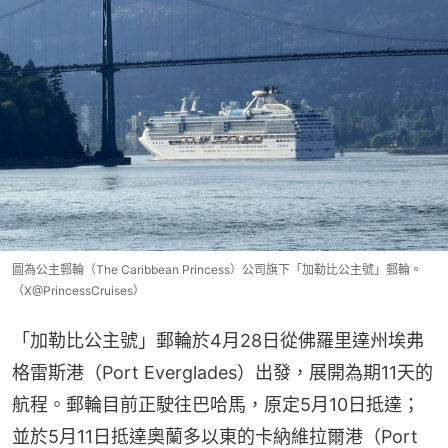
圖為公主郵輪（The Caribbean Princess）公司旗下「加勒比公主號」郵輪。
（X@PrincessCruises）
「加勒比公主號」郵輪於4月28日從佛羅里達州埃弗
格雷斯港（Port Everglades）出發，展開為期11天的
航程。郵輪目前正駛往巴哈馬，原定5月10日抵達；
並於5月11日抵達奧蘭多以東的卡納維拉爾港（Port 