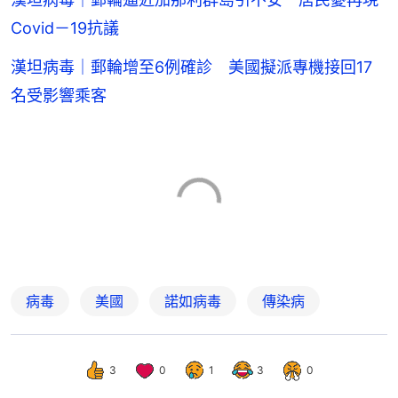
Covid－19抗議
漢坦病毒｜郵輪增至6例確診 美國擬派專機接回17
名受影響乘客
病毒
美國
諾如病毒
傳染病
3
0
1
3
0