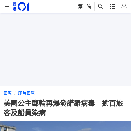
繁
|
简
國際
即時國際
美國公主郵輪再爆發諾羅病毒 逾百旅
客及船員染病