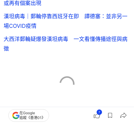
或再有個案出現
漢坦病毒｜郵輪停靠西班牙在即 譚德塞：並非另一
場COVID疫情
大西洋郵輪疑爆發漢坦病毒 一文看懂傳播途徑與病
徵
7
在Google
病毒
郵輪
法國
追蹤《香港01》