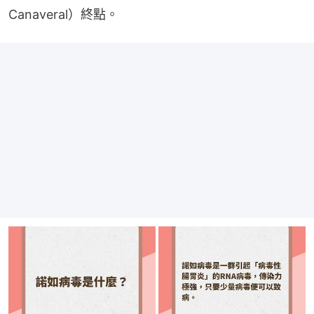
Canaveral）終點。