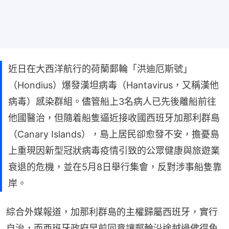
近日在大西洋航行的荷蘭郵輪「洪迪厄斯號」
（Hondius）爆發漢坦病毒（Hantavirus，又稱漢他
病毒）感染群組。儘管船上3名病人已先後離船前往
他國醫治，但隨着船隻逼近接收國西班牙加那利群島
（Canary Islands），島上居民卻愈發不安，擔憂島
上重現因新型冠狀病毒疫情引致的公眾健康與旅遊業
衰退的危機，並在5月8日舉行集會，反對涉事船隻靠
岸。
綜合外媒報道，加那利群島的主權歸屬西班牙，實行
自治，而西班牙政府早前同意讓郵輪沿途越過佛得角