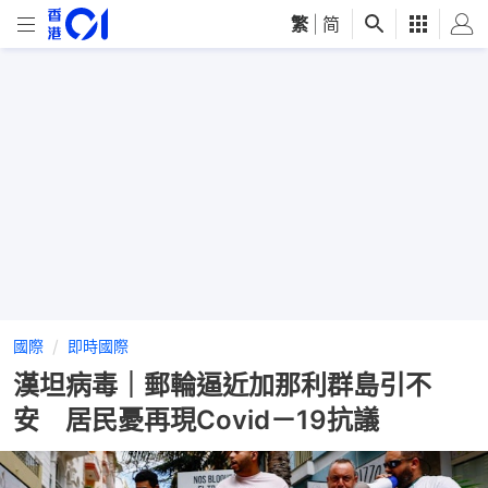
繁
|
简
國際
即時國際
漢坦病毒｜郵輪逼近加那利群島引不
安 居民憂再現Covid－19抗議