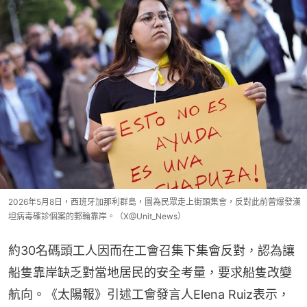
2026年5月8日，西班牙加那利群島，圖為民眾走上街頭集會，反對此前曾爆發漢
坦病毒確診個案的郵輪靠岸。（X@Unit_News）
約30名碼頭工人因而在工會召集下集會反對，認為讓
船隻靠岸缺乏對當地居民的安全考量，要求船隻改變
航向。《太陽報》引述工會發言人Elena Ruiz表示，