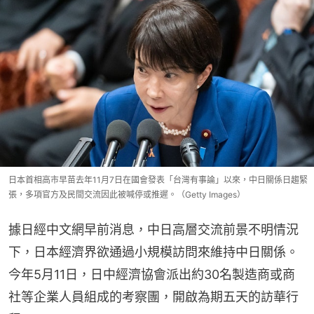
日本首相高市早苗去年11月7日在國會發表「台灣有事論」以來，中日關係日趨緊
張，多項官方及民間交流因此被喊停或推遲。（Getty Images）
據日經中文網早前消息，中日高層交流前景不明情況
下，日本經濟界欲通過小規模訪問來維持中日關係。
今年5月11日，日中經濟協會派出約30名製造商或商
社等企業人員組成的考察團，開啟為期五天的訪華行