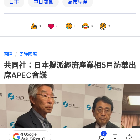
日本
中日關係
高市早苗
3
0
1
6
0
國際
即時國際
共同社：日本擬派經濟產業相5月訪華出
席APEC會議
5
在Google
追蹤《香港01》