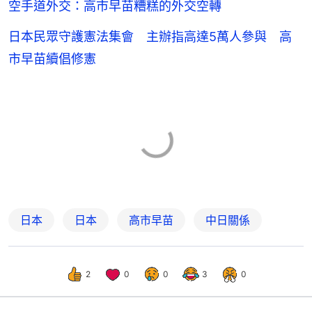
空手道外交：高市早苗糟糕的外交空轉
日本民眾守護憲法集會 主辦指高達5萬人參與 高
市早苗續倡修憲
日本
日本
高市早苗
中日關係
2
0
0
3
0