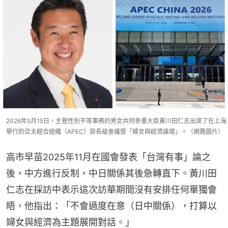
2026年5月15日，主管性別平等事務的男女共同參畫大臣黃川田仁志出席了在上海
舉行的亞太經合組織（APEC）部長級會議暨「婦女與經濟論壇」。（網路圖片）
高市早苗2025年11月在國會發表「台灣有事」論之
後，中方進行反制，中日關係其後急轉直下。黃川田
仁志在採訪中表示這次訪華期間沒有安排任何單獨會
晤，他指出：「不會過度在意（日中關係），打算以
婦女與經濟為主題展開對話。」