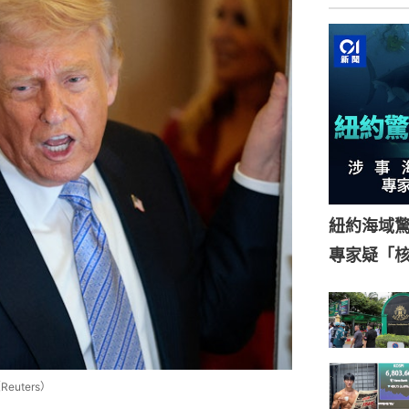
紐約海域驚
專家疑「
uters）