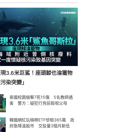
現3.6米巨鯊！座頭鯨也淪獵物
核污染突變」
泰國校園槍擊7死15傷 5名教師遇
害 警方：疑犯行兇前殺祖父母
韓國網紅玩槓桿ETF慘賠365萬 政
府急降溫股市 交投量3個月新低