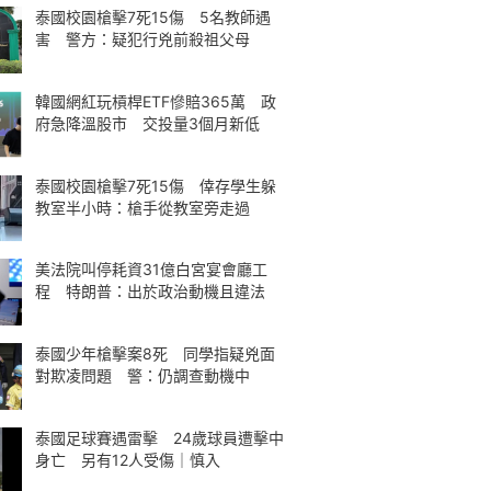
泰國校園槍擊7死15傷 5名教師遇
害 警方：疑犯行兇前殺祖父母
韓國網紅玩槓桿ETF慘賠365萬 政
府急降溫股市 交投量3個月新低
泰國校園槍擊7死15傷 倖存學生躲
教室半小時：槍手從教室旁走過
美法院叫停耗資31億白宮宴會廳工
程 特朗普：出於政治動機且違法
泰國少年槍擊案8死 同學指疑兇面
對欺凌問題 警：仍調查動機中
泰國足球賽遇雷擊 24歲球員遭擊中
身亡 另有12人受傷｜慎入