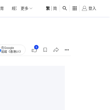
育
經濟
更多
01深圳
繁
觀點
|
简
健康
好食玩飛
登入
女
9
在Google
追蹤《香港01》