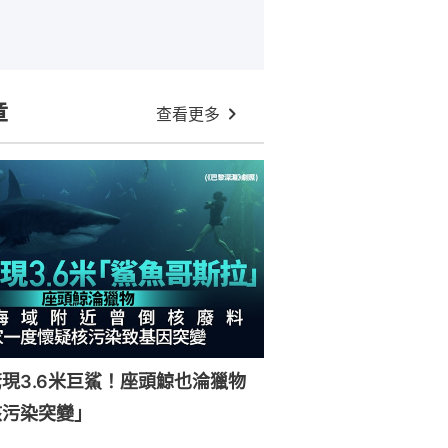
章
查看更多
現3.6米巨鯊！座頭鯨也淪獵物
核污染突變」