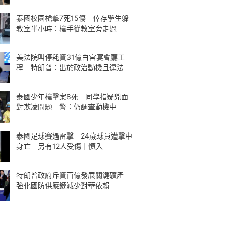
泰國校園槍擊7死15傷 倖存學生躲
教室半小時：槍手從教室旁走過
美法院叫停耗資31億白宮宴會廳工
程 特朗普：出於政治動機且違法
泰國少年槍擊案8死 同學指疑兇面
對欺凌問題 警：仍調查動機中
泰國足球賽遇雷擊 24歲球員遭擊中
身亡 另有12人受傷｜慎入
特朗普政府斥資百億發展關鍵礦產
強化國防供應鏈減少對華依賴