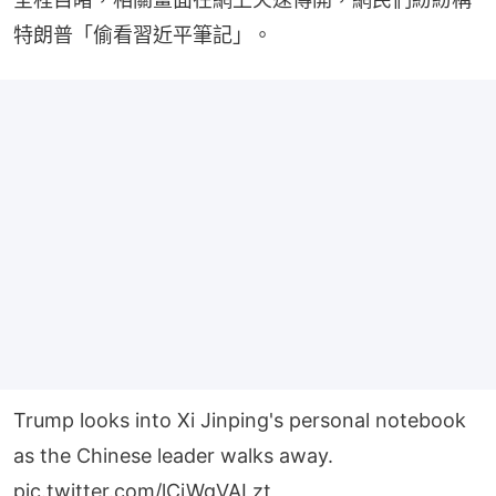
特朗普「偷看習近平筆記」。
Trump looks into Xi Jinping's personal notebook
as the Chinese leader walks away.
pic.twitter.com/lCiWgVALzt