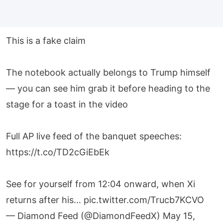
This is a fake claim
The notebook actually belongs to Trump himself
— you can see him grab it before heading to the
stage for a toast in the video
Full AP live feed of the banquet speeches:
https://t.co/TD2cGiEbEk
See for yourself from 12:04 onward, when Xi
returns after his…
pic.twitter.com/Trucb7KCVO
— Diamond Feed (@DiamondFeedX)
May 15,