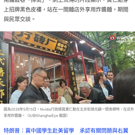
上招牌黑色皮褸，站在一間麵店外享用炸醬麵，期間
與民眾交談。
圖為2026年5月15日，Nvidia行政總裁黃仁勳在北京街頭光顧一間食肆時，在店外
享用炸醬麵。（X/@ShanghaiEye 截圖）
特朗普：冀中國學生赴美留學 承認有關問題與右翼