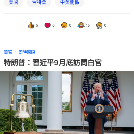
美國
習特會
中美關係
5
0
0
15
0
國際
即時國際
特朗普：習近平9月底訪問白宮