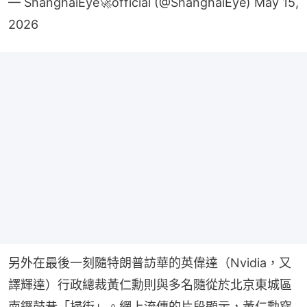
— ShanghaiEye🚀official (@ShanghaiEye)
May 15,
2026
另外在最後一刻隨特朗普訪華的英偉達（Nvidia，又
譯輝達）行政總裁黃仁勳則與多名隨從於北京東城區
南鑼鼓巷「掃街」。網上流傳的片段顯示，黃仁勳穿