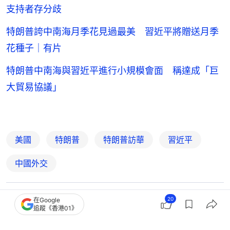
支持者存分歧
特朗普誇中南海月季花見過最美 習近平將贈送月季
花種子｜有片
特朗普中南海與習近平進行小規模會面 稱達成「巨
大貿易協議」
美國
特朗普
特朗普訪華
習近平
中國外交
20
在Google
24
0
0
3
5
追蹤《香港01》