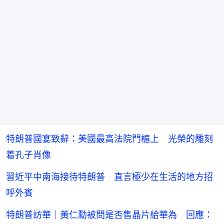
特朗普國宴致辭：美國最高法院門楣上 光榮的雕刻
着孔子肖像
習近平中南海接待特朗普 直言極少在生活的地方招
呼外賓
特朗普訪華｜黃仁勳被問是否售晶片給華為 回應：