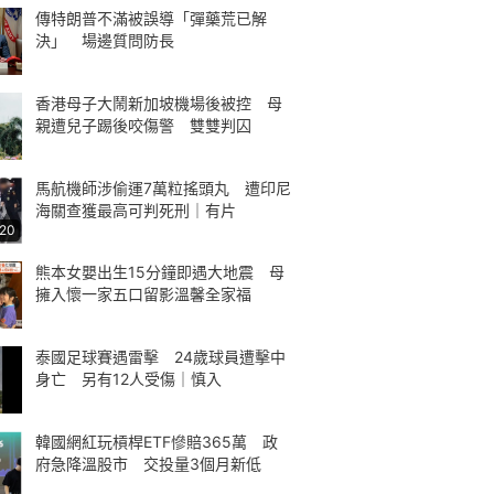
傳特朗普不滿被誤導「彈藥荒已解
決」 場邊質問防長
香港母子大鬧新加坡機場後被控 母
親遭兒子踢後咬傷警 雙雙判囚
馬航機師涉偷運7萬粒搖頭丸 遭印尼
海關查獲最高可判死刑｜有片
:20
熊本女嬰出生15分鐘即遇大地震 母
擁入懷一家五口留影溫馨全家福
泰國足球賽遇雷擊 24歲球員遭擊中
身亡 另有12人受傷｜慎入
韓國網紅玩槓桿ETF慘賠365萬 政
府急降溫股市 交投量3個月新低