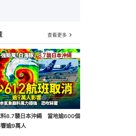
章
查看更多
料8.7襲日本沖繩 當地逾600個
響逾9萬人