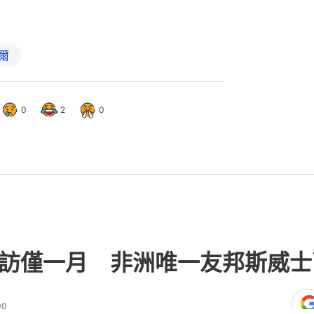
爾
0
2
0
出訪僅一月 非洲唯一友邦斯威
00