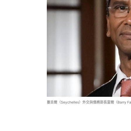
塞舌爾（Seychelles）外交與僑務部長富爾（Barry Faur