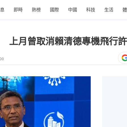
息
即時
熱榜
國際
中國
科技
生活
體
 上月曾取消賴清德專機飛行許
:00