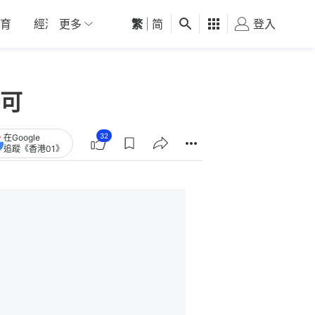
育
經濟
更多
01深圳
繁
觀點
|
简
健康
好食玩飛
登入
女
可
32
在Google
追蹤《香港01》