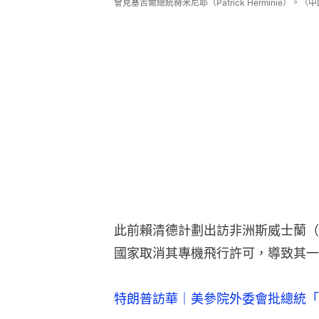
會見塞舌爾總統赫米尼耶（Patrick Herminie）。
此前賴清德計劃出訪非洲斯威士蘭（Es
國家取消其專機飛行許可，導致其一
特朗普訪華｜美參院外委會批總統「