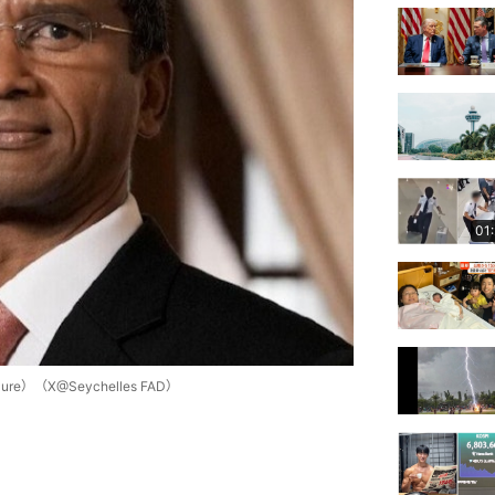
01
e）（X@Seychelles FAD）