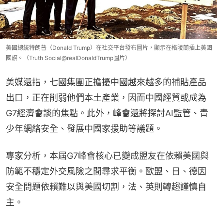
美國總統特朗普（Donald Trump）在社交平台發布圖片，顯示在格陵蘭插上美國
國旗。（Truth Social@realDonaldTrump圖片）
美媒還指，七國集團正擔擾中國越來越多的補貼產品
出口，正在削弱他們本土產業，因而中國經貿或成為
G7經濟會談的焦點。此外，峰會還將探討AI監管、青
少年網絡安全、發展中國家援助等議題。
專家分析，本屆G7峰會核心已變成盟友在依賴美國與
防範不穩定外交風險之間尋求平衡。歐盟、日、德因
安全問題依賴難以與美國切割，法、英則轉趨謹慎自
主。