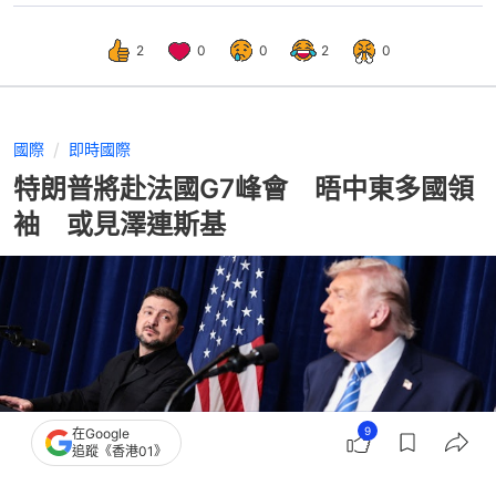
2
0
0
2
0
國際
即時國際
特朗普將赴法國G7峰會 晤中東多國領
袖 或見澤連斯基
9
在Google
追蹤《香港01》