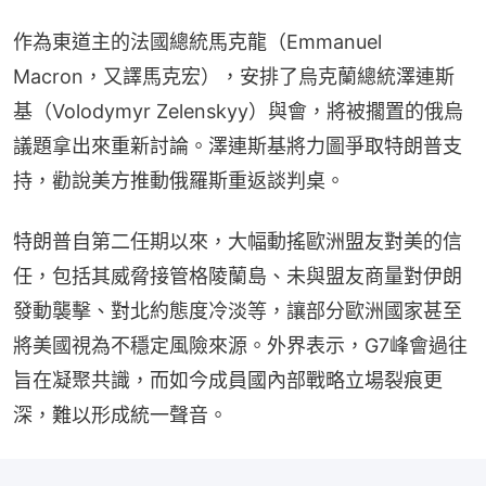
作為東道主的法國總統馬克龍（Emmanuel 
Macron，又譯馬克宏），安排了烏克蘭總統澤連斯
基（Volodymyr Zelenskyy）與會，將被擱置的俄烏
議題拿出來重新討論。澤連斯基將力圖爭取特朗普支
持，勸說美方推動俄羅斯重返談判桌。
特朗普自第二任期以來，大幅動搖歐洲盟友對美的信
任，包括其威脅接管格陵蘭島、未與盟友商量對伊朗
發動襲擊、對北約態度冷淡等，讓部分歐洲國家甚至
將美國視為不穩定風險來源。外界表示，G7峰會過往
旨在凝聚共識，而如今成員國內部戰略立場裂痕更
深，難以形成統一聲音。