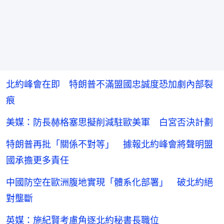
北約峰會在即 特朗普不滿盟國忠誠度恐加劇內部裂
痕
美媒：防長赫格塞思擬削減駐歐美軍 白宮否決計劃
特朗普再批「關係不對等」 據報北約峰會將聲明盟
國承擔更多責任
中國防空在歐洲腹地實現「體系化部署」 破北約絕
對壟斷
英媒：施紀賢考慮角逐北約秘書長職位