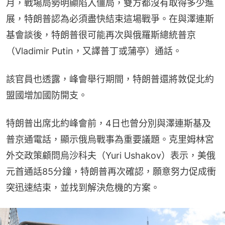
月，戰場局勢明顯陷入僵局，雙方都沒有取得多少進
展，特朗普認為必須盡快結束這場戰爭。在與澤連斯
基會談後，特朗普很可能再次與俄羅斯總統普京
（Vladimir Putin，又譯普丁或蒲亭）通話。
該官員也透露，峰會舉行期間，特朗普還將敦促北約
盟國增加國防開支。
特朗普出席北約峰會前，4日也曾分別與澤連斯基及
普京通電話，顯示俄烏戰事為重要議題。克里姆林宮
外交政策顧問烏沙科夫（Yuri Ushakov）表示，美俄
元首通話85分鐘，特朗普再次確認，願意努力促成衝
突迅速結束，並找到解決危機的方案。