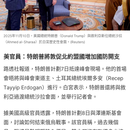
2025年11月10日，美國總統特朗普（Donald Trump）與敘利亞新任總統沙拉
（Ahmed al-Sharaa）於白宮歷史性會面。(Reuters)
美官員：特朗普將敦促北約盟國增加國防開支
路透社報道，特朗普計劃7日抵達峰會現場。他的首場
會晤將與峰會東道主、土耳其總統埃爾多安（Recep 
Tayyip Erdogan）進行。白宮表示，特朗普還將與敘
利亞過渡總統沙拉會面，並舉行記者會。
據美國高級官員透露，特朗普計劃8日與澤連斯基會
面，討論如何結束俄烏戰事。該官員稱，過去幾個