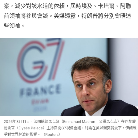
案，減少對該水道的依賴，屆時埃及、卡塔爾、阿聯
酋領袖將參與會談。美媒透露，特朗普將分別會晤這
些領袖。
2026年3月11日，法國總統馬克龍（Emmanuel Macron，又譯馬克宏）在巴黎愛
麗舍宮（Élysée Palace）主持召開G7視像會議，討論在美以衝突背景下，伊朗戰
爭對世界經濟的影響。 （Reuters）