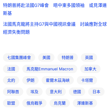
特朗普將赴法國G7峰會 晤中東多國領袖 或見澤連
斯基
法國馬克龍將主持G7與中國視訊會議 討論應對全球
經濟失衡問題
七國集團峰會
美國
特朗普
英國
法國
馬克龍Emmanuel Macron
加拿大
北約
伊朗
霍爾木茲海峽
卡塔爾
阿聯酋
埃及
意大利
德國
日本
歐盟
俄烏戰爭
烏克蘭
澤連斯基