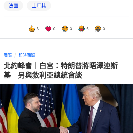
法國
土耳其
3
0
0
6
0
國際
即時國際
北約峰會｜白宮：特朗普將晤澤連斯
基 另與敘利亞總統會談