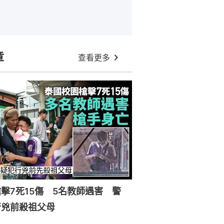
章
查看更多
擊7死15傷 5名教師遇害 警
行兇前殺祖父母