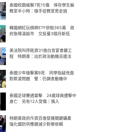
泰國校園槍擊7死15傷 倖存學生躲
教室半小時：槍手從教室旁走過
韓國網紅玩槓桿ETF慘賠365萬 政
府急降溫股市 交投量3個月新低
美法院叫停耗資31億白宮宴會廳工
程 特朗普：出於政治動機且違法
泰國少年槍擊案8死 同學指疑兇面
對欺凌問題 警：仍調查動機中
泰國足球賽遇雷擊 24歲球員遭擊中
身亡 另有12人受傷｜慎入
特朗普政府斥資百億發展關鍵礦產
強化國防供應鏈減少對華依賴