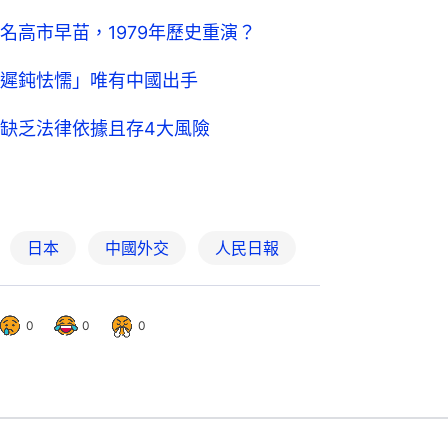
名高市早苗，1979年歷史重演？
遲鈍怯懦」唯有中國出手
缺乏法律依據且存4大風險
日本
中國外交
人民日報
0
0
0