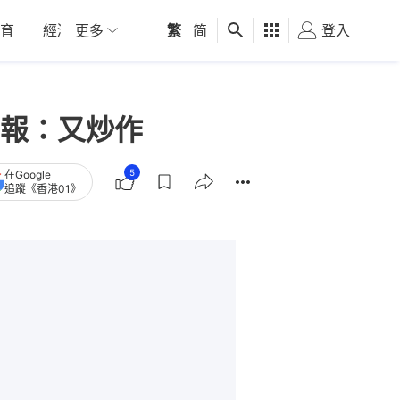
育
經濟
更多
01深圳
繁
觀點
|
简
健康
好食玩飛
登入
女
報：又炒作
5
在Google
追蹤《香港01》