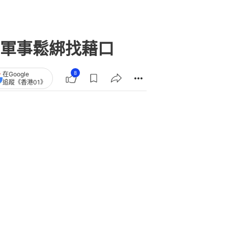
軍事鬆綁找藉口
8
在Google
追蹤《香港01》