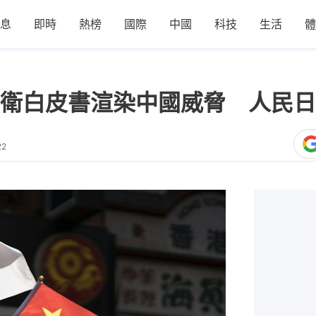
息
即時
熱榜
國際
中國
科技
生活
體
衛白皮書渲染中國威脅 人民日
22