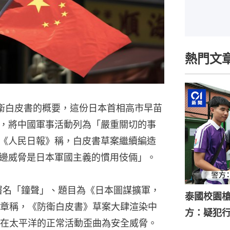
熱門文
防衛白皮書的概要，這份日本首相高市早苗
，將中國軍事活動列為「嚴重關切的事
《人民日報》稱，白皮書草案繼續編造
邊威脅是日本軍國主義的慣用伎倆」。
署名「鐘聲」、題目為《日本圖謀擴軍，
泰國校園槍
章稱，《防衛白皮書》草案大肆渲染中
方：疑犯
在太平洋的正常活動歪曲為安全威脅。