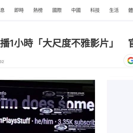
息
即時
熱榜
國際
中國
科技
生活
體
播1小時「大尺度不雅影片」 
32