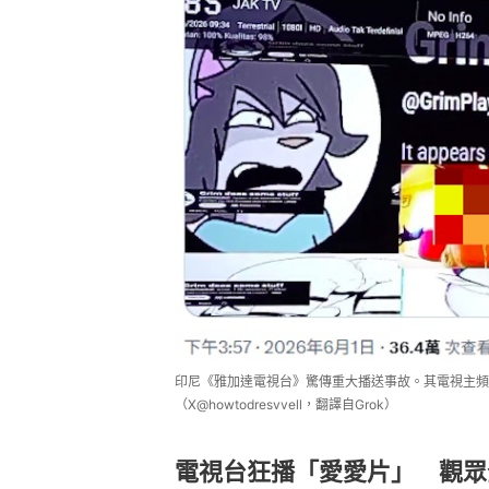
印尼《雅加達電視台》驚傳重大播送事故。其電視主頻
（X@howtodresvvell，翻譯自Grok）
電視台狂播「愛愛片」 觀眾