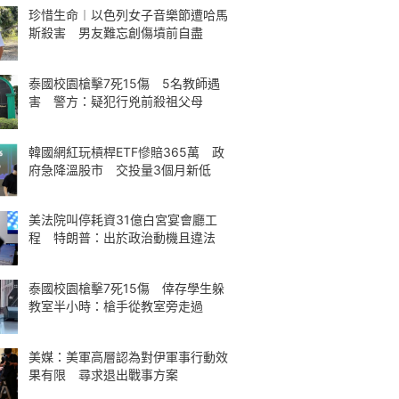
珍惜生命︱以色列女子音樂節遭哈馬
斯殺害 男友難忘創傷墳前自盡
泰國校園槍擊7死15傷 5名教師遇
害 警方：疑犯行兇前殺祖父母
韓國網紅玩槓桿ETF慘賠365萬 政
府急降溫股市 交投量3個月新低
美法院叫停耗資31億白宮宴會廳工
程 特朗普：出於政治動機且違法
泰國校園槍擊7死15傷 倖存學生躲
教室半小時：槍手從教室旁走過
美媒：美軍高層認為對伊軍事行動效
果有限 尋求退出戰事方案