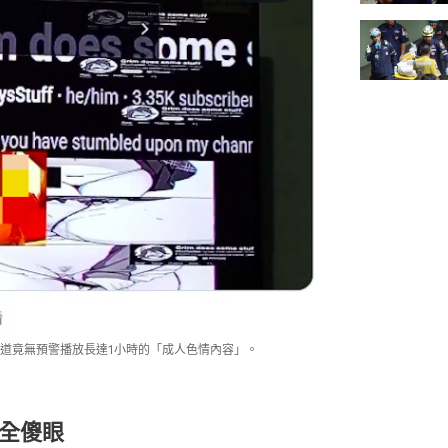
道竟無預警播放長達1小時的「成人色情內容」。
全傻眼