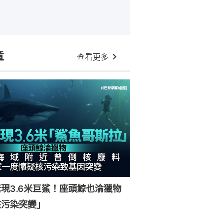
章
查看更多
現3.6米巨鯊！座頭鯨也淪獵物
核污染突變」