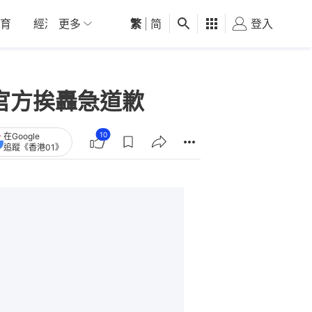
育
經濟
更多
01深圳
繁
觀點
|
简
健康
好食玩飛
登入
女
官方挨轟急道歉
10
在Google
追蹤《香港01》