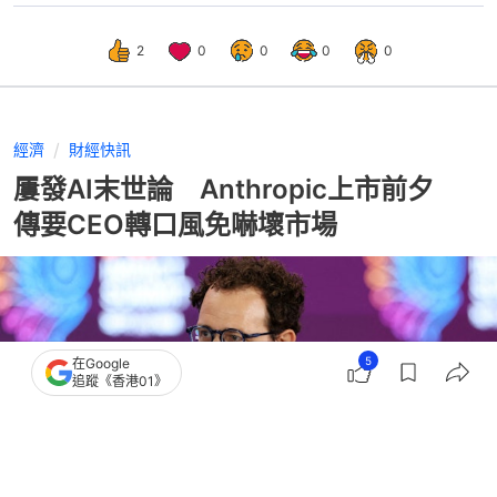
2
0
0
0
0
經濟
財經快訊
屢發AI末世論 Anthropic上市前夕
傳要CEO轉口風免嚇壞市場
5
在Google
追蹤《香港01》