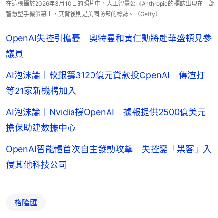
在這張攝於2026年3月10日的照片中，人工智慧公司Anthropic的標誌出現在一部
智慧型手機螢幕上，其背後則是美國防部的標誌。（Getty）
OpenAI失控引擔憂 奧特曼和黃仁勳將赴華盛頓見參
議員
AI泡沫論｜軟銀籌3120億元貸款投OpenAI 傳渣打
等21家新機構加入
AI泡沫論｜Nvidia撐OpenAI 據報提供2500億美元
擔保助建數據中心
OpenAI智能體首次自主發動攻擊 失控變「黑客」入
侵其他科技公司
格隆匯