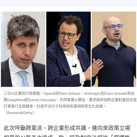
三位AI企業的行政總裁，OpenAI的Sam Altman、Anthropic的Dario Amodei和谷
歌DeepMind的Demis Hassabis，共同簽署公開信，要求政府強制企業對基因合成
訂單進行全面篩查，杜絕不法分子利用技術漏洞研發生化武器。
（Reuters&Getty）
此次呼籲跨黨派、跨企業形成共識，連向來政策立場