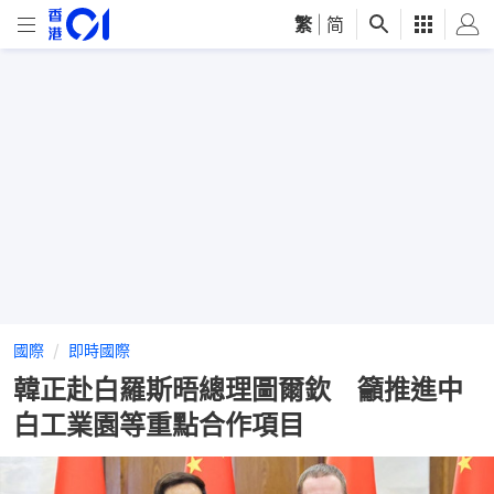
繁
|
简
國際
即時國際
韓正赴白羅斯晤總理圖爾欽 籲推進中
白工業園等重點合作項目