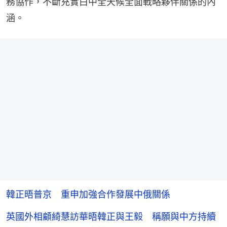
務協作，不斷充實白中全天候全面戰略夥伴關係的內
涵。
韓正晤普京 重申加強合作發展中俄關係
英國外相顧綺慧訪華晤韓正與王毅 稱願與中方持續