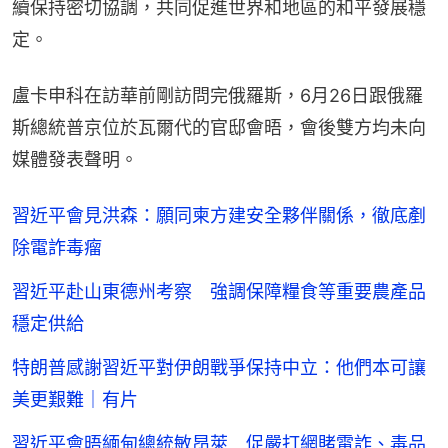
續保持密切協調，共同促進世界和地區的和平發展穩
定。
盧卡申科在訪華前剛訪問完俄羅斯，6月26日跟俄羅
斯總統普京位於瓦爾代的官邸會晤，會後雙方均未向
媒體發表聲明。
習近平會見洪森：願同柬方建安全夥伴關係，徹底剷
除電詐毒瘤
習近平赴山東德州考察 強調保障糧食等重要農產品
穩定供給
特朗普感謝習近平對伊朗戰爭保持中立：他們本可讓
美更艱難｜有片
習近平會晤緬甸總統敏昂萊 促嚴打網賭電詐、毒品