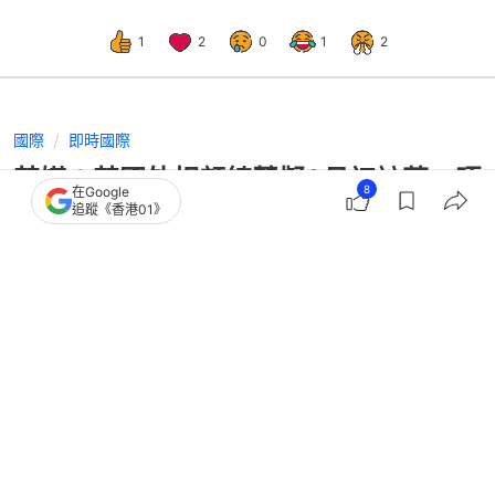
1
2
0
1
2
國際
即時國際
英媒：英國外相顧綺慧擬6月初訪華 晤
8
在Google
王毅及赴深圳會見商界人士
追蹤《香港01》