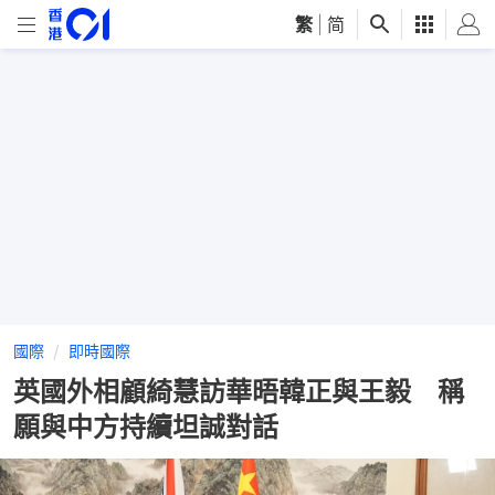
繁
|
简
國際
即時國際
英國外相顧綺慧訪華晤韓正與王毅 稱
願與中方持續坦誠對話