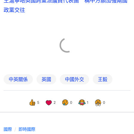
王滬寧晤英國跨黨派議員代表團 稱中方願加強兩國
政黨交往
中英關係
英國
中國外交
王毅
5
2
0
1
0
國際
即時國際