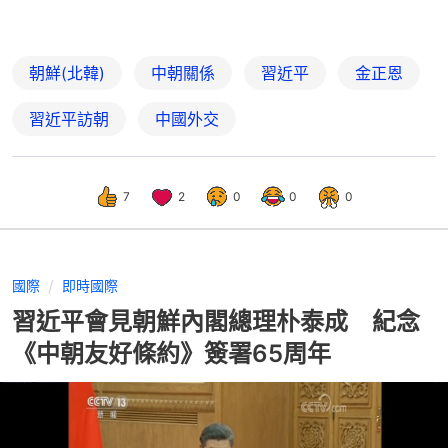
朝鮮(北韓)
中朝關係
習近平
金正恩
習近平訪朝
中國外交
7
2
0
0
0
國際
即時國際
習近平會見朝鮮內閣總理朴泰成 紀念
《中朝友好條約》簽署65周年