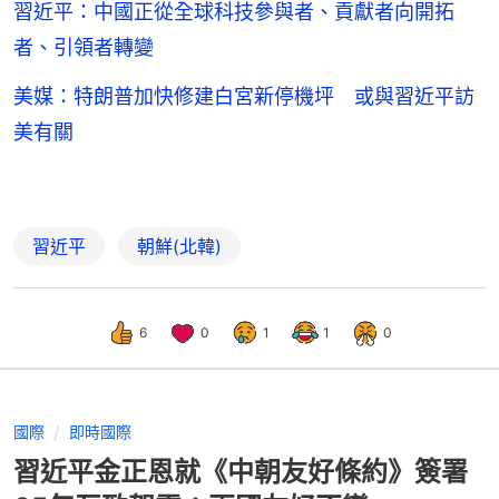
習近平：中國正從全球科技參與者、貢獻者向開拓
者、引領者轉變
美媒：特朗普加快修建白宮新停機坪 或與習近平訪
美有關
習近平
朝鮮(北韓)
6
0
1
1
0
國際
即時國際
習近平金正恩就《中朝友好條約》簽署