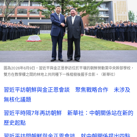
圖為2026年6月9日，習近平與金正恩參訪位於平壤的朝鮮勞動黨中央幹部學校，
雙方在教學樓之間的林地上共同種下一株樅樹後握手合影。（新華社）
習近平訪朝鮮與金正恩會談 聚焦戰略合作 未涉及
無核化議題
習近平時隔7年再訪朝鮮 新華社：中朝關係站在新的
歷史起點
習近平訪問朝鮮與金正恩會談 就中朝關係提出四點