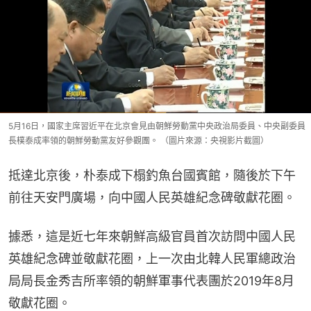
5月16日，國家主席習近平在北京會見由朝鮮勞動黨中央政治局委員、中央副委員
長樸泰成率領的朝鮮勞動黨友好參觀團。 （圖片來源：央視影片截圖）
抵達北京後，朴泰成下榻釣魚台國賓館，隨後於下午
前往天安門廣場，向中國人民英雄紀念碑敬獻花圈。
據悉，這是近七年來朝鮮高級官員首次訪問中國人民
英雄紀念碑並敬獻花圈，上一次由北韓人民軍總政治
局局長金秀吉所率領的朝鮮軍事代表團於2019年8月
敬獻花圈。