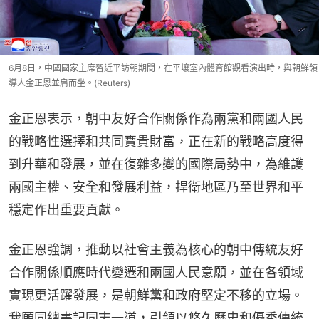
6月8日，中國國家主席習近平訪朝期間，在平壤室內體育館觀看演出時，與朝鮮領
導人金正恩並肩而坐。(Reuters)
金正恩表示，朝中友好合作關係作為兩黨和兩國人民
的戰略性選擇和共同寶貴財富，正在新的戰略高度得
到升華和發展，並在復雜多變的國際局勢中，為維護
兩國主權、安全和發展利益，捍衛地區乃至世界和平
穩定作出重要貢獻。
金正恩強調，推動以社會主義為核心的朝中傳統友好
合作關係順應時代變遷和兩國人民意願，並在各領域
實現更活躍發展，是朝鮮黨和政府堅定不移的立場。
我願同總書記同志一道，引領以悠久歷史和優秀傳統