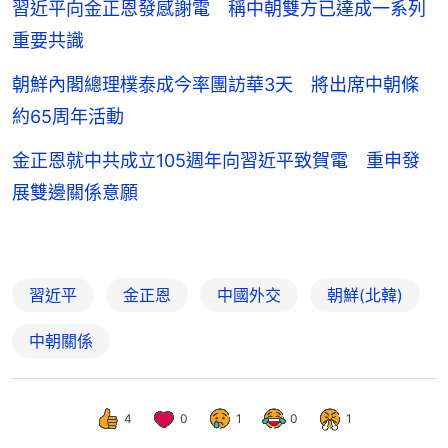
習近平向金正恩發感謝電 稱中朝雙方已達成一系列
重要共識
朝鮮內閣總理樸泰成今率團訪華3天 將出席中朝條
約65周年活動
金正恩就中共成立105週年向習近平致賀電 重申發
展雙邊關係意願
習近平
金正恩
中國外交
朝鮮(北韓)
中朝關係
4
0
1
0
1