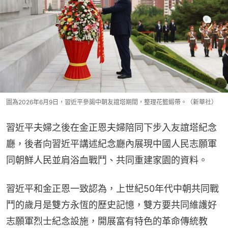
圖為2026年6月9日，習近平參謁中朝友誼塔期間，整理花籃緞帶。（新華社）
習近平夫婦之後在金正恩夫婦陪同下步入友誼塔紀念
廳，後者向習近平講述紀念廳內展現中國人民志願軍
同朝鮮人民並肩浴血戰鬥、共同重建家園的資料。
習近平和金正恩一致認為，上世紀50年代中朝共同戰
鬥的歲月是雙方永恆的歷史記憶，雙方要共同維護好
志願軍烈士紀念設施，開展富有特色的革命傳統教