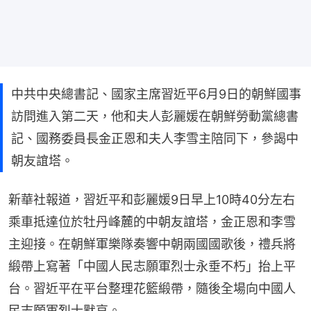
中共中央總書記、國家主席習近平6月9日的朝鮮國事
訪問進入第二天，他和夫人彭麗媛在朝鮮勞動黨總書
記、國務委員長金正恩和夫人李雪主陪同下，參謁中
朝友誼塔。
新華社報道，習近平和彭麗媛9日早上10時40分左右
乘車抵達位於牡丹峰麓的中朝友誼塔，金正恩和李雪
主迎接。在朝鮮軍樂隊奏響中朝兩國國歌後，禮兵將
緞帶上寫著「中國人民志願軍烈士永垂不朽」抬上平
台。習近平在平台整理花籃緞帶，隨後全場向中國人
民志願軍烈士默哀。