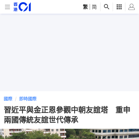
繁
|
简
國際
即時國際
習近平與金正恩參觀中朝友誼塔 重申
兩國傳統友誼世代傳承