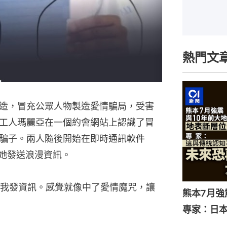
熱門文
造，冒充公眾人物製造愛情騙局，受害
工人瑪麗亞在一個約會網站上認識了冒
騙子。兩人隨後開始在即時通訊軟件
給她發送浪漫資訊。
我發資訊。感覺就像中了愛情魔咒，讓
熊本7月
專家：日