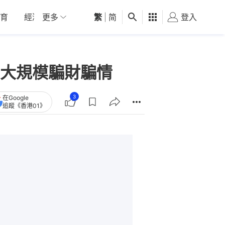
育
經濟
更多
01深圳
繁
觀點
|
简
健康
好食玩飛
登入
女
」大規模騙財騙情
3
在Google
追蹤《香港01》