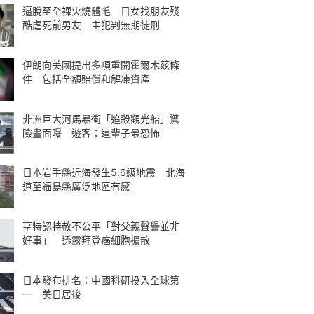
逼脫至全裸火燒體毛 日女找朋友殘
酷虐死前男友 主犯判無期徒刑
伊朗向美國提出多項重開霍爾木茲條
件 包括全額賠償和解凍資產
非洲巨大河馬暴衝「追殺觀光船」驚
險畫面曝 遊客：這輩子最恐怖
日本岩手縣近海發生5.6級地震 北海
道至福島縣廣泛地區有感
亨特認特赦不公平「對父親聲譽並非
好事」 透露拜登癌細胞擴散
日本發布排名：中國科研投入全球第
一 美日居後