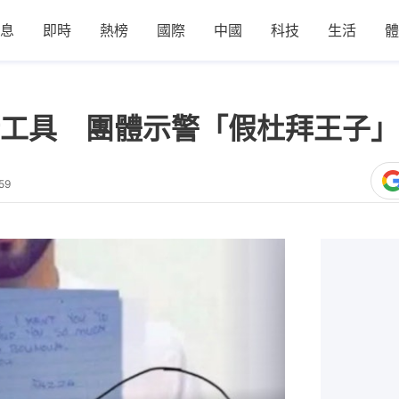
息
即時
熱榜
國際
中國
科技
生活
體
新工具 團體示警「假杜拜王子
59