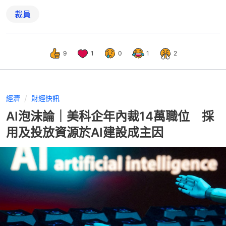
裁員
9
1
0
1
2
經濟
財經快訊
AI泡沫論｜美科企年內裁14萬職位 採
用及投放資源於AI建設成主因