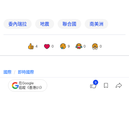
委內瑞拉
地震
聯合國
南美洲
4
0
9
0
0
國際
即時國際
委內瑞拉地震增至近2600人喪生 代總
9
在Google
追蹤《香港01》
統：重災區官員接近全部死亡