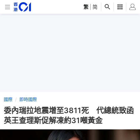
繁
|
简
國際
即時國際
委內瑞拉地震增至3811死 代總統致函
英王查理斯促解凍約31噸黃金