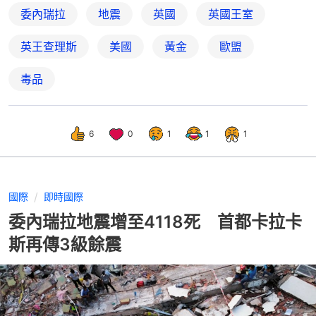
委內瑞拉
地震
英國
英國王室
英王查理斯
美國
黃金
歐盟
毒品
6
0
1
1
1
國際
即時國際
委內瑞拉地震增至4118死 首都卡拉卡
斯再傳3級餘震