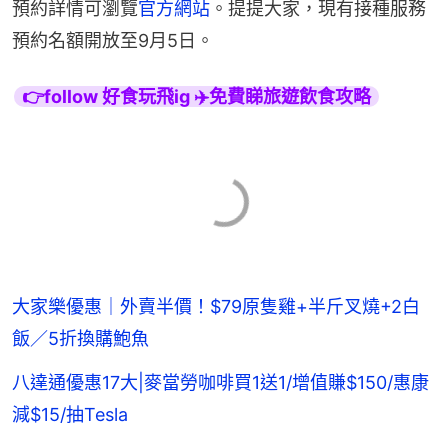
預約詳情可瀏覽
官方網站
。提提大家，現有接種服務
預約名額開放至9月5日。
👉follow 好食玩飛ig ✈️免費睇旅遊飲食攻略
大家樂優惠｜外賣半價！$79原隻雞+半斤叉燒+2白
飯／5折換購鮑魚
八達通優惠17大|麥當勞咖啡買1送1/增值賺$150/惠康
減$15/抽Tesla