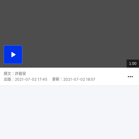
播
放
1:00
總
影
共
片
時
撰文：
許懿安
間
出版：
2021-07-02 17:45
更新：
2021-07-02 18:57