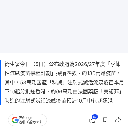
衞生署今日（5日）公布政府為2026/27年度「季節
性流感疫苗接種計劃」採購四款、約130萬劑疫苗。
其中，53萬劑國產「科興」注射式滅活流感疫苗本月
下旬起分批運香港，約66萬劑由法國藥廠「賽諾菲」
製造的注射式滅活流感疫苗預計10月中旬起運港。
衞生署表示，採購工作完成，正積極籌備各項疫苗接
67
在Google
追蹤《香港01》
種安排。同時，今年續推行「家庭醫生疫苗採購先導