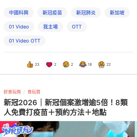
中國科興
新冠疫苗
新冠肺炎
新加坡
01 Video
我主場
OTT
01‌ ‌Video‌ ‌OTT
23
2
2
18
22
好食玩飛
食玩買
新冠2026｜新冠個案激增逾5倍！8類
人免費打疫苗＋預約方法＋地點