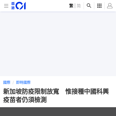
繁
|
简
國際
即時國際
新加坡防疫限制放寬 惟接種中國科興
疫苗者仍須檢測