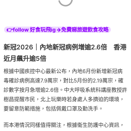
👉follow 好食玩飛ig ✈️免費睇旅遊飲食攻略
新冠2026｜內地新冠病例增逾2.6倍 香港
近月飆升逾5倍
根據中國疾控中心最新公布，內地6月份新增新冠病
毒確診病例高達7.9萬宗，對比5月份的2.19萬宗，確
診數字按月急增逾2.6倍。中大呼吸系統科講座教授許
樹昌提醒市民，北上玩樂時若身處人多擠迫的環境，
要留意防範措施，包括佩戴口罩及勤洗手。
而本港情況同樣值得關注，根據衞生防護中心資訊，