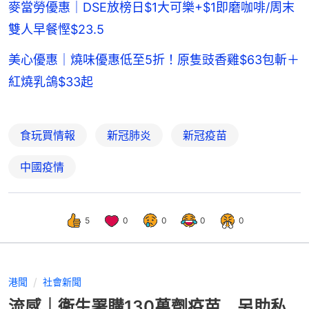
麥當勞優惠｜DSE放榜日$1大可樂+$1即磨咖啡/周末
雙人早餐慳$23.5
美心優惠｜燒味優惠低至5折！原隻豉香雞$63包斬＋
紅燒乳鴿$33起
食玩買情報
新冠肺炎
新冠疫苗
中國疫情
5
0
0
0
0
港聞
社會新聞
流感｜衞生署購130萬劑疫苗 另助私