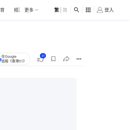
育
經濟
更多
01深圳
繁
觀點
|
简
健康
好食玩飛
登入
女
31
在Google
追蹤《香港01》