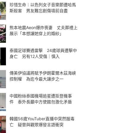
珍惜生命︱以色列女子音樂節遭哈馬
斯殺害 男友難忘創傷墳前自盡
熊本地震Aeon爆炸喪妻 丈夫葬禮上
展示「本想讓她穿上的婚紗」
泰國足球賽遇雷擊 24歲球員遭擊中
身亡 另有12人受傷｜慎入
傳美伊協議將賦予伊朗霍爾木茲海峽
控制權 為迄今最大讓步之一
中國粉絲泰國機場追星遭拒登機事
件 泰外長籲中方使館勿激化矛盾
韓國56歲YouTuber直播中突然服毒
亡 疑曾與觀眾爆發言語衝突