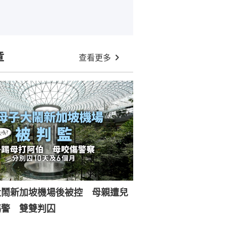
章
查看更多
大鬧新加坡機場後被控 母親遭兒
傷警 雙雙判囚