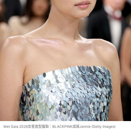
Met Gala 2026女星造型盤點｜BLACKPINK成員Jennie (Getty Images)