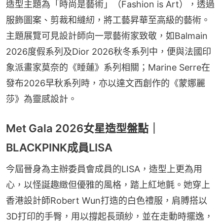
造型主題為「時尚是藝術」（Fashion is Art），透過
服飾圖案、剪裁和縫紉，將工藝昇華至高級的藝術。
主題展覽可見設計師向一眾藝術家致敬，如Balmain 
2026度假系列及Dior 2026秋冬系列中，便與法國印
象派畫家莫奈的《睡蓮》系列相關；Marine Serre在
發布2026早秋系列時，亦以達文西創作的《蒙娜麗
莎》為靈感設計。
Met Gala 2026女星造型盤點｜
BLACKPINK成員LISA
今屆晉身為主辦委員會成員的LISA，造型上更為用
心，以怪誕趣緻但優雅的風格，踏上紅地氈。她穿上
香港設計師Robert Wun打造的白色禮服，肩膊搭以
3D打印的手臀，用以撐起長頭紗，並在走動時擺逸，