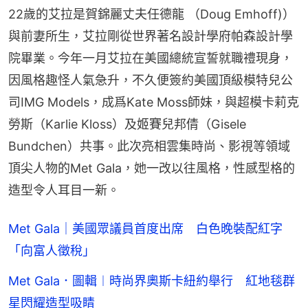
22歲的艾拉是賀錦麗丈夫任德龍 （Doug Emhoff)）
與前妻所生，艾拉剛從世界著名設計學府帕森設計學
院畢業。今年一月艾拉在美國總統宣誓就職禮現身，
因風格趣怪人氣急升，不久便簽約美國頂級模特兒公
司IMG Models，成爲Kate Moss師妹，與超模卡莉克
勞斯（Karlie Kloss）及姬賽兒邦倩（Gisele 
Bundchen）共事。此次亮相雲集時尚、影視等領域
頂尖人物的Met Gala，她一改以往風格，性感型格的
造型令人耳目一新。
Met Gala｜美國眾議員首度出席 白色晚裝配紅字
「向富人徵稅」
Met Gala．圖輯︱時尚界奧斯卡紐約舉行 紅地毯群
星閃耀造型吸睛