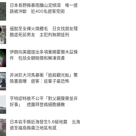
日本長野縣暴雨釀山泥傾瀉 唯一道
路被沖斷 近400名遊客受困
逼脫至全裸火燒體毛 日女找朋友殘
酷虐死前男友 主犯判無期徒刑
伊朗向美國提出多項重開霍爾木茲條
件 包括全額賠償和解凍資產
非洲巨大河馬暴衝「追殺觀光船」驚
險畫面曝 遊客：這輩子最恐怖
亨特認特赦不公平「對父親聲譽並非
好事」 透露拜登癌細胞擴散
日本岩手縣近海發生5.6級地震 北海
道至福島縣廣泛地區有感