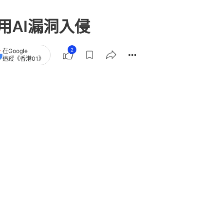
客用AI漏洞入侵
2
在Google
追蹤《香港01》