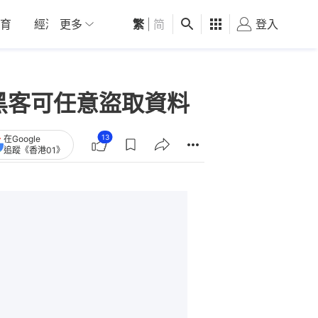
育
經濟
更多
01深圳
繁
觀點
|
简
健康
好食玩飛
登入
女
 黑客可任意盜取資料
13
在Google
追蹤《香港01》