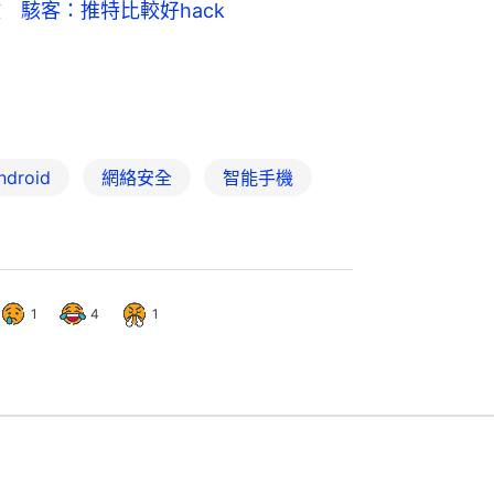
入侵 駭客：推特比較好hack
ndroid
網絡安全
智能手機
1
4
1