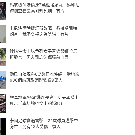
馬航機師涉偷運7萬粒搖頭丸 遭印尼
海關查獲最高可判死刑｜有片
卡尼演講時提詞器故障 乘機嘲諷特
朗普：我不會視之為陰謀｜有片
珍惜生命︱以色列女子音樂節遭哈馬
斯殺害 男友難忘創傷墳前自盡
颱風白海豚料8.7襲日本沖繩 當地逾
600個航班取消影響逾9萬人
熊本地震Aeon爆炸喪妻 丈夫葬禮上
展示「本想讓她穿上的婚紗」
泰國足球賽遇雷擊 24歲球員遭擊中
身亡 另有12人受傷｜慎入