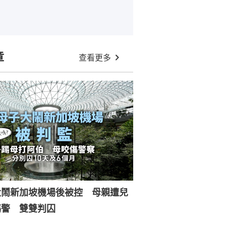
章
查看更多
大鬧新加坡機場後被控 母親遭兒
傷警 雙雙判囚