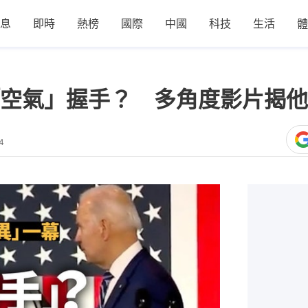
息
即時
熱榜
國際
中國
科技
生活
體
空氣」握手？ 多角度影片揭他
4