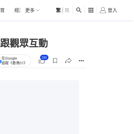
育
經濟
更多
01深圳
繁
觀點
|
简
健康
好食玩飛
登入
女
跟觀眾互動
292
在Google
追蹤《香港01》