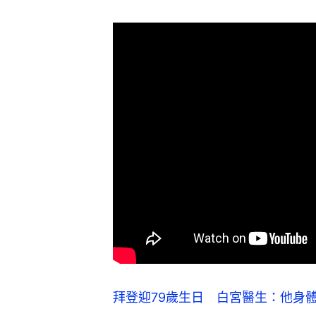
拜登迎79歲生日 白宮醫生：他身