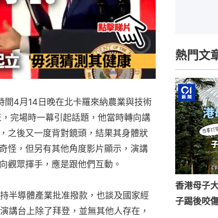
熱門文
美東時間4月14日晚在北卡羅來納農業與技術
束，完場時一幕引起話題，他當時轉向講
，之後又一度背對鏡頭，結果其身體狀
奇怪，但另有其他角度影片顯示，演講
向觀眾揮手，應是跟他們互動。
香港母子
持半導體產業批准撥款，也談及國家經
子踢後咬
演講台上除了拜登，並無其他人存在，