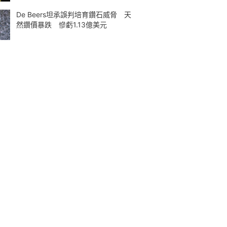
De Beers坦承誤判培育鑽石威脅 天
然鑽價暴跌 慘虧1.13億美元