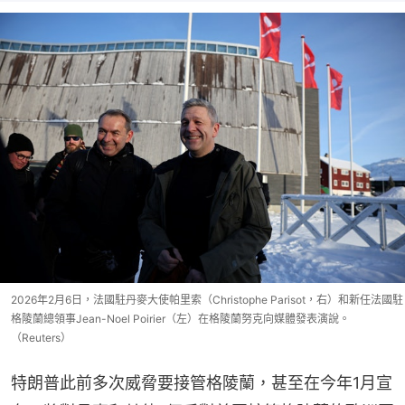
2026年2月6日，法國駐丹麥大使帕里索（Christophe Parisot，右）和新任法國駐
格陵蘭總領事Jean-Noel Poirier（左）在格陵蘭努克向媒體發表演說。
（Reuters）
特朗普此前多次威脅要接管格陵蘭，甚至在今年1月宣