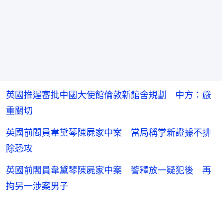
英國推遲審批中國大使館倫敦新館舍規劃 中方：嚴
重關切
英國前閣員韋黛琴陳屍家中案 當局稱掌新證據不排
除恐攻
英國前閣員韋黛琴陳屍家中案 警釋放一疑犯後 再
拘另一涉案男子