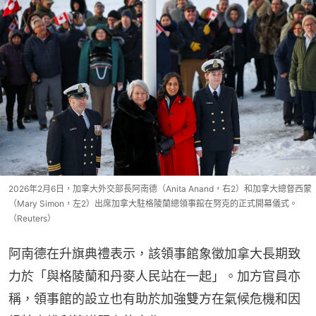
2026年2月6日，加拿大外交部長阿南德（Anita Anand，右2）和加拿大總督西蒙
（Mary Simon，左2）出席加拿大駐格陵蘭總領事館在努克的正式開幕儀式。
（Reuters）
阿南德在升旗典禮表示，該領事館象徵加拿大長期致
力於「與格陵蘭和丹麥人民站在一起」。加方官員亦
稱，領事館的設立也有助於加強雙方在氣候危機和因