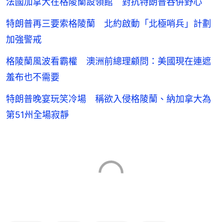
法國加拿大在格陵蘭設領館 對抗特朗普吞併野心
特朗普再三要索格陵蘭 北約啟動「北極哨兵」計劃
加強警戒
格陵蘭風波看霸權 澳洲前總理顧問：美國現在連遮
羞布也不需要
特朗普晚宴玩笑冷場 稱欲入侵格陵蘭、納加拿大為
第51州全場寂靜