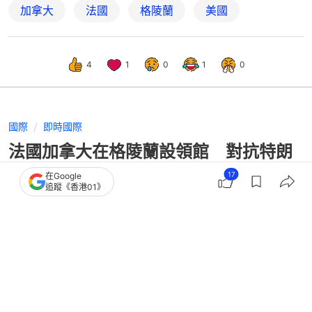
加拿大
法國
格陵蘭
美國
4
1
0
1
0
國際
即時國際
法國加拿大在格陵蘭設領館 對抗特朗
普吞併野心
17
在Google
追蹤《香港01》