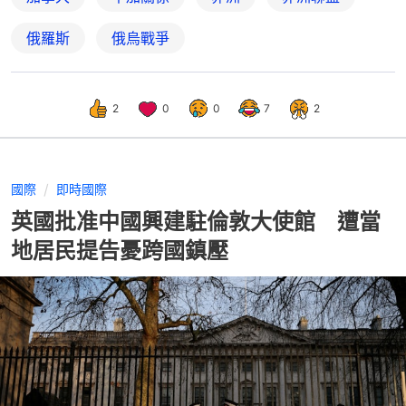
俄羅斯
俄烏戰爭
2
0
0
7
2
國際
即時國際
英國批准中國興建駐倫敦大使館 遭當
地居民提告憂跨國鎮壓