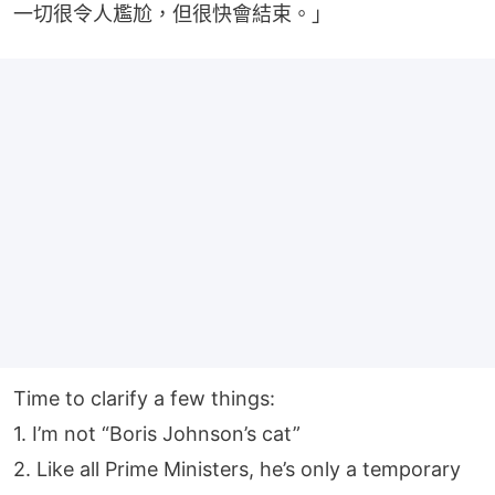
一切很令人尷尬，但很快會結束。」
Time to clarify a few things:
1. I’m not “Boris Johnson’s cat”
2. Like all Prime Ministers, he’s only a temporary