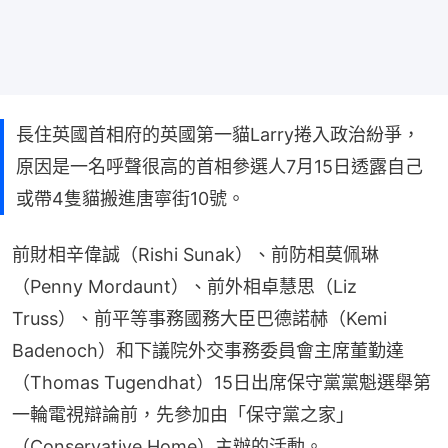
長住英國首相府的英國第一貓Larry捲入政治紛爭，
原因是一名呼聲很高的首相參選人7月15日透露自己
或帶4隻貓搬進唐寧街10號。
前財相辛偉誠（Rishi Sunak）、前防相莫佩琳
（Penny Mordaunt）、前外相卓慧思（Liz 
Truss）、前平等事務國務大臣巴德諾赫（Kemi 
Badenoch）和下議院外交事務委員會主席董勤達
（Thomas Tugendhat）15日出席保守黨黨魁選舉第
一輪電視辯論前，先參加由「保守黨之家」
（Conservative Home）主辦的活動。