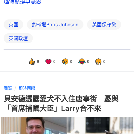
遜傳籲撐卓慧思
英國
約翰遜Boris Johnson
英國保守黨
英國政壇
6
0
0
8
0
國際
即時國際
貝安德透露愛犬不入住唐寧街 憂與
「首席捕鼠大臣」Larry合不來