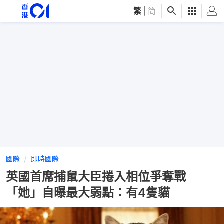
繁
|
简
國際
即時國際
英國首席捕鼠大臣捲入相位爭奪戰
「她」自曝最大弱點：有4隻貓