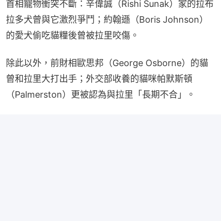
首相寵物衝突不斷：辛偉誠（Rishi Sunak）家的拉布
拉多犬曾與它激烈爭鬥；約翰遜（Boris Johnson）
的愛犬偷吃貓糧後曾被拉里咬傷。
除此以外，前財相歐思邦（George Osborne）的貓
曾和拉里大打出手；外交部收養的貓咪帕默斯頓
（Palmerston）更被認為與拉里「長期不合」。