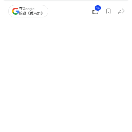
14
在Google
追蹤《香港01》
2
0
0
4
0
國際
即時國際
英揆貝安德探訪護老院現搞笑場面 伯
伯唔認得：又換首相？｜有片