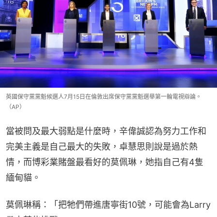
英國保守黨黨魁候選人7月15日在倫敦出席保守黨黨魁選舉第一輪電視辯論。
（AP）
當被問及最大弱點是什麼時，辛偉誠認為努力工作和
完美主義是自己最大的失敗，卓慧思則說是過於熱
情，而博彩業賭盤最看好的莫佩琳，她指自己有4隻
緬甸貓。
莫佩琳稱：「把牠們帶進唐寧街10號，可能會為Larry