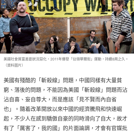
美國社會貧富差距狀況惡化，2011年爆發「佔領華爾街」運動，持續8周之久。
（資料圖片）
美國有殘酷的「斬殺線」問題，中國同樣有大量貧
窮、落後的問題，不能因為美國「斬殺線」問題而沾
沾自喜、妄自尊大，而是應該「見不賢而內自省
也」。隨着改革開放以來中國的經濟騰飛和快速崛
起，不少人在感到驕傲自豪的同時滑向了自大，故才
有了「厲害了，我的國」的片面論調，才會有官媒批