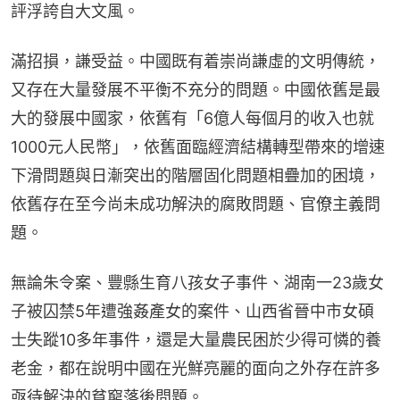
評浮誇自大文風。
滿招損，謙受益。中國既有着崇尚謙虛的文明傳統，
又存在大量發展不平衡不充分的問題。中國依舊是最
大的發展中國家，依舊有「6億人每個月的收入也就
1000元人民幣」，依舊面臨經濟結構轉型帶來的增速
下滑問題與日漸突出的階層固化問題相疊加的困境，
依舊存在至今尚未成功解決的腐敗問題、官僚主義問
題。
無論朱令案、豐縣生育八孩女子事件、湖南一23歲女
子被囚禁5年遭強姦產女的案件、山西省晉中市女碩
士失蹤10多年事件，還是大量農民困於少得可憐的養
老金，都在說明中國在光鮮亮麗的面向之外存在許多
亟待解決的貧窮落後問題。