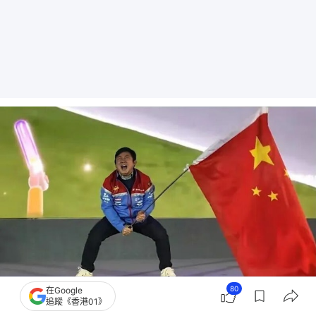
80
在Google
品牌創始人張雪為車隊奪冠慶祝。（新華社公眾號）
追蹤《香港01》