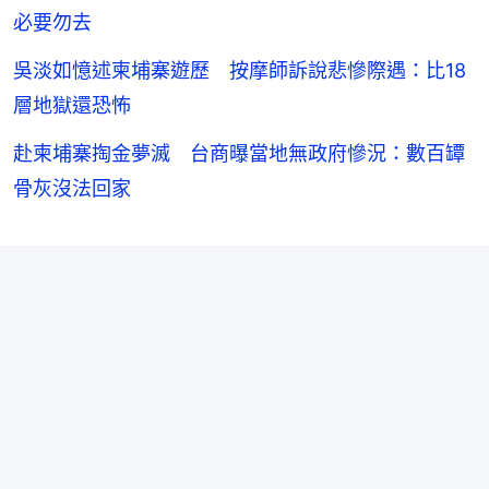
必要勿去
吳淡如憶述柬埔寨遊歷 按摩師訴說悲慘際遇：比18
層地獄還恐怖
赴柬埔寨掏金夢滅 台商曝當地無政府慘況：數百罈
骨灰沒法回家