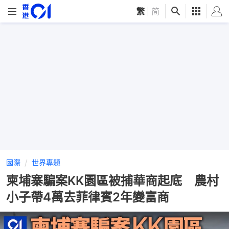
繁
|
简
國際
世界專題
柬埔寨騙案KK園區被捕華商起底 農村
小子帶4萬去菲律賓2年變富商