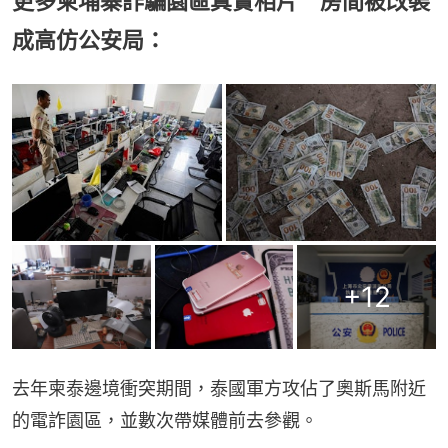
更多柬埔寨詐騙園區真實相片 房間被改裝
成高仿公安局：
+
12
去年柬泰邊境衝突期間，泰國軍方攻佔了奧斯馬附近
的電詐園區，並數次帶媒體前去參觀。