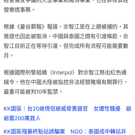
經營備受爭議的大型事業和賭博事業，也在菲律賓經
營樂透事務。
根據《曼谷郵報》報道，佘智江是在上週被捕的，其
簽證也因此被取消，中國與泰國之間有引渡條款，佘
智江目前正在等待引渡，但完成所有流程可能需要數
月。
根據國際刑警組織（Interpol）對佘智江祭出紅色通
緝令，他在中國大陸被指控非法經營賭場有關罪行，
最重可能被判10年監禁。
KK園區｜台20歲情侶被威脅賣器官 女遭性騷擾 爺
爺籌200萬救人
KK園區殘暴終點站誘騙案 NGO：泰國成中轉站非