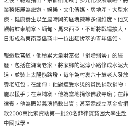
之後，報道指出，佘倫凱開啟了多元化發展戰略，將
業務拓展為旅遊、娛樂、文化傳媒、房地產、大型水
療、健康養生以至最時興的區塊鍊等多個維度。他又
輾轉於柬埔寨、緬甸、馬來西亞，不斷將戰場擴大，
日漸成為東南亞僑商中一位出類拔萃的青年僑領。
報道還寫道，他積累大量財富後「捐贈弱勢」的經
歷，包括在湖南老家，將家鄉的泥濘小路修成水泥大
道，並裝上太陽能路燈，每年為村裏六十歲老人發放
養老紅包；在緬甸，他對遭受水災的貧民捐款捐物，
施以援手；在柬埔寨，他為當地捐修佛教寺廟；在菲
律賓，他為賑災義演捐款出資；甚至還成立基金會捐
款2000萬比索資助第一批20名菲律賓貧困大學生赴
中國就學。