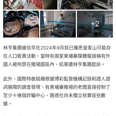
+
2
林亨集團據信早在2024年9月就已獲悉皇家山可能存
在人口販賣活動。當時有兩家柬埔寨媒體報道稱有外
國人被拘禁在賭場園區內，結果遭林亨集團起訴。
此外，國際特赦組織根據博彩監管機構記錄和證人證
詞展開的調查發現，有柬埔寨賭場的老闆直接控制了
至少十幾個詐騙中心。路透社尚未獨立核實這些數
據。