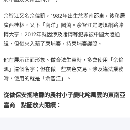
佘智江又名佘倫凱，1982年出生於湖南邵東，後移居
廣西桂林，又下「南洋」闖蕩。佘智江是跨境網路賭
博大亨，2012年就因涉及賭博等犯罪被中國大陸通
緝，但後來入籍了柬埔寨，持柬埔寨護照。
他在展示正面形象、做合法生意時，多會使用「佘倫
凱」這個名字；但在做一些灰色交易、涉及違法業務
時，使用的就是「佘智江」。
從做保安擺地攤的農村小子變叱咤風雲的東南亞
富商 點圖放大閱讀：