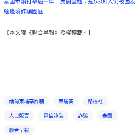
泰國牽頭打擊逾一年 民間團體：逾5300人仍被困泰
緬邊境詐騙園區
【本文獲《聯合早報》授權轉載。】
緬甸柬埔寨詐騙
柬埔寨
路透社
人口販賣
電信詐騙
詐騙
泰國
聯合早報