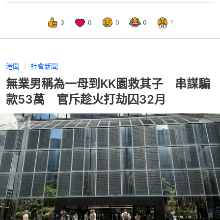
3
0
0
0
1
港聞
社會新聞
無業男稱為一母到KK園救其子 串謀騙
款53萬 官斥趁火打劫囚32月