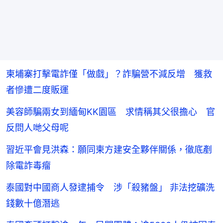
柬埔寨打擊電詐僅「做戲」？詐騙營不減反增 獲救
者慘遭二度販運
美容師騙兩女到緬甸KK園區 求情稱其父很擔心 官
反問人哋父母呢
習近平會見洪森：願同柬方建安全夥伴關係，徹底剷
除電詐毒瘤
泰國對中國商人發逮捕令 涉「殺豬盤」 非法挖礦洗
錢數十億潛逃