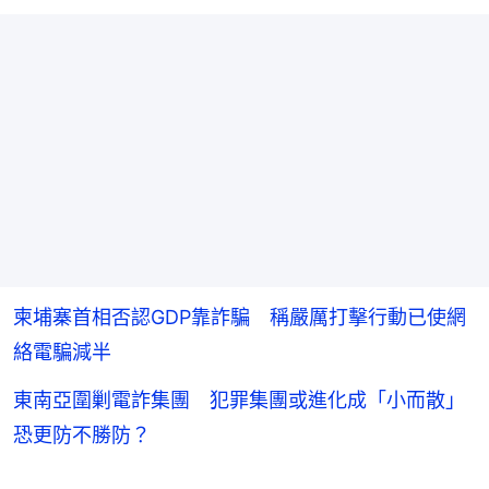
柬埔寨首相否認GDP靠詐騙 稱嚴厲打擊行動已使網
絡電騙減半
東南亞圍剿電詐集團 犯罪集團或進化成「小而散」
恐更防不勝防？