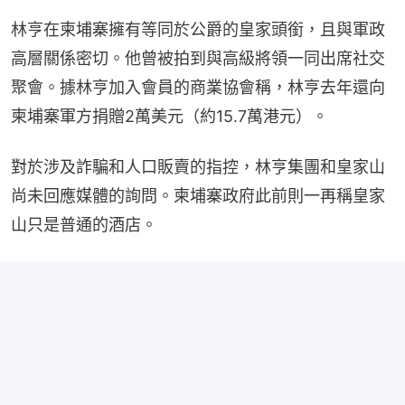
林亨在柬埔寨擁有等同於公爵的皇家頭銜，且與軍政
高層關係密切。他曾被拍到與高級將領一同出席社交
聚會。據林亨加入會員的商業協會稱，林亨去年還向
柬埔寨軍方捐贈2萬美元（約15.7萬港元）。
對於涉及詐騙和人口販賣的指控，林亨集團和皇家山
尚未回應媒體的詢問。柬埔寨政府此前則一再稱皇家
山只是普通的酒店。