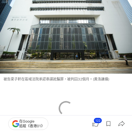
被告梁子軒在區域法院承認串謀訛騙罪，被判囚32個月。(黃浩謙攝)
122
在Google
追蹤《香港01》