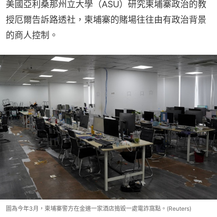
美國亞利桑那州立大學（ASU）研究柬埔寨政治的教
授厄爾告訴路透社，柬埔寨的賭場往往由有政治背景
的商人控制。
圖為今年3月，柬埔寨警方在金邊一家酒店搗毀一處電詐窩點。(Reuters)