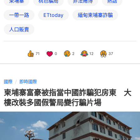
柬埔寨
桃色騙局
非法賭博
熱話
一帶一路
ETtoday
緬甸柬埔寨詐騙
人口販賣
71
0
2
12
37
國際
即時國際
柬埔寨富豪被指當中國詐騙犯房東 大
樓改裝多國假警局變行騙片場