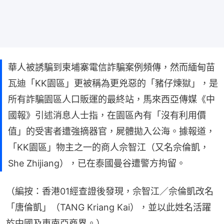
華人被誘騙到柬埔寨電信詐騙案例頻傳，然而緬甸苗
瓦迪「KK園區」更被稱為更兇惡的「豬仔煉獄」，是
所有詐騙園區人口販運的最終站，馬來西亞傳媒《中
國報》引述消息人士指，在園區內有「沒有利用價
值」的受害者遭強摘器官，屍體拋入公海。據報道，
「KK園區」物主之一的商人佘智江（又名佘倫凱，
She Zhijiang），已在泰國曼谷遭警方拘留。
（編按：香港01經查證後發現，佘智江／佘倫凱改名
「唐倫凱」（TANG Kriang Kai），並以此姓名活躍
於中國及東南亞商界。）