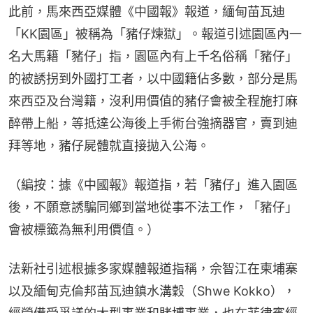
此前，馬來西亞媒體《中國報》報道，緬甸苗瓦迪
「KK園區」被稱為「豬仔煉獄」。報道引述園區內一
名大馬籍「豬仔」指，園區內有上千名俗稱「豬仔」
的被誘拐到外國打工者，以中國籍佔多數，部分是馬
來西亞及台灣籍，沒利用價值的豬仔會被全程施打麻
醉帶上船，等抵達公海後上手術台強摘器官，賣到迪
拜等地，豬仔屍體就直接拋入公海。
（編按：據《中國報》報道指，若「豬仔」進入園區
後，不願意誘騙同鄉到當地從事不法工作，「豬仔」
會被標籤為無利用價值。）
法新社引述根據多家媒體報道指稱，佘智江在柬埔寨
以及緬甸克倫邦苗瓦迪鎮水溝穀（Shwe Kokko）， 