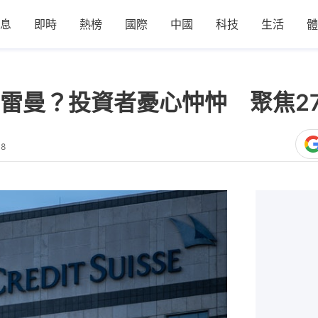
息
即時
熱榜
國際
中國
科技
生活
體
雷曼？投資者憂心忡忡 聚焦2
18