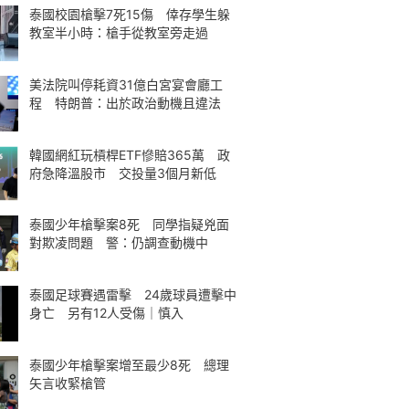
泰國校園槍擊7死15傷 倖存學生躲
教室半小時：槍手從教室旁走過
美法院叫停耗資31億白宮宴會廳工
程 特朗普：出於政治動機且違法
韓國網紅玩槓桿ETF慘賠365萬 政
府急降溫股市 交投量3個月新低
泰國少年槍擊案8死 同學指疑兇面
對欺凌問題 警：仍調查動機中
泰國足球賽遇雷擊 24歲球員遭擊中
身亡 另有12人受傷｜慎入
泰國少年槍擊案增至最少8死 總理
矢言收緊槍管