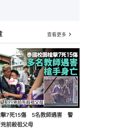
章
查看更多
擊7死15傷 5名教師遇害 警
行兇前殺祖父母