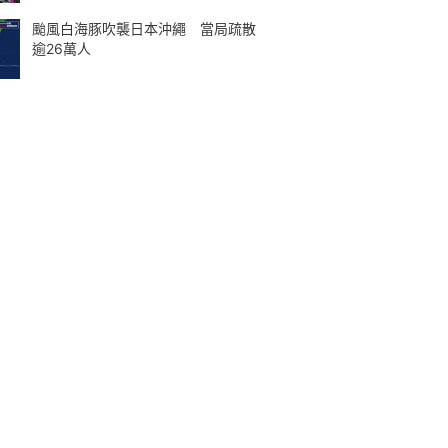
颱風白海豚吹襲日本沖繩 當局疏散
逾26萬人