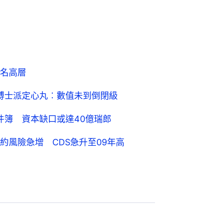
名高層
博士派定心丸︰數值未到倒閉級
事件簿 資本缺口或達40億瑞郎
約風險急增 CDS急升至09年高