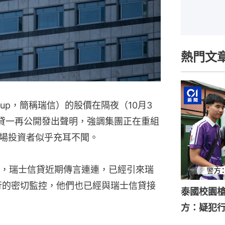
熱門文
 Group，簡稱瑞信）的股價在隔夜（10月3
信貸一再公開發出聲明，強調集團正在重組
場投資者似乎充耳不聞。
，瑞士信貸近期傳言連連，已經引來瑞
銀行的密切監控，他們也已經與瑞士信貸接
泰國校園槍
方：疑犯