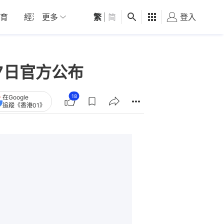
育
經濟
更多
01深圳
繁
觀點
|
简
健康
好食玩飛
登入
女
7日官方公布
18
在Google
追蹤《香港01》