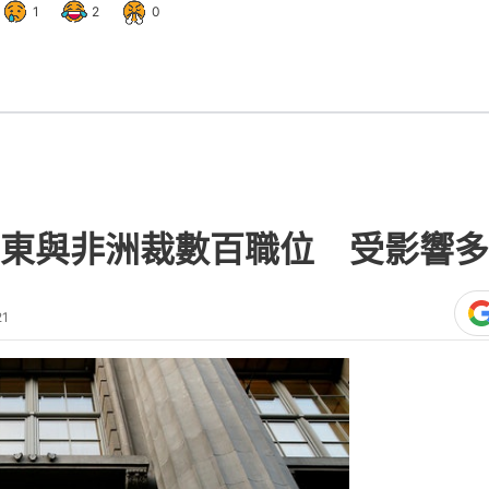
1
2
0
東與非洲裁數百職位 受影響多
21