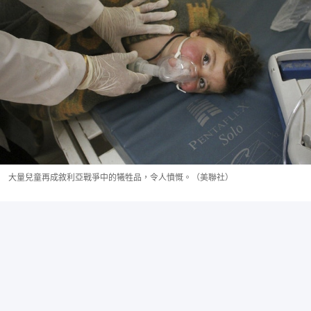
大量兒童再成敘利亞戰爭中的犧牲品，令人憤慨。（美聯社）