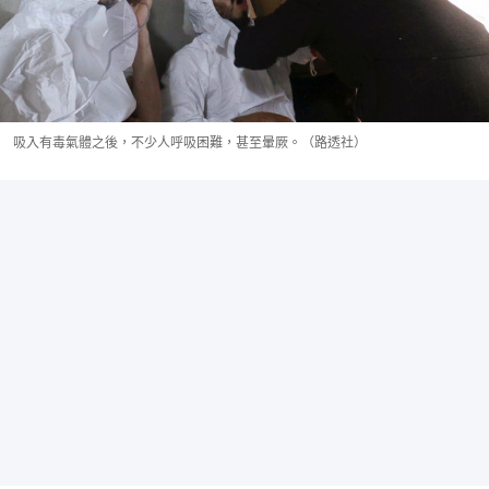
吸入有毒氣體之後，不少人呼吸困難，甚至暈厥。（路透社）