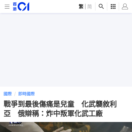
繁
|
简
國際
即時國際
戰爭到最後傷痛是兒童 化武襲敘利
亞 俄辯稱：炸中叛軍化武工廠