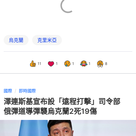
烏克蘭
克里米亞
11
1
1
1
8
國際
即時國際
澤連斯基宣布設「遠程打擊」司令部
俄彈道導彈襲烏克蘭2死19傷