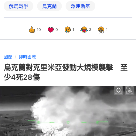
俄烏戰爭
烏克蘭
澤連斯基
10
0
1
3
1
國際
即時國際
烏克蘭對克里米亞發動大規模襲擊 至
少4死28傷