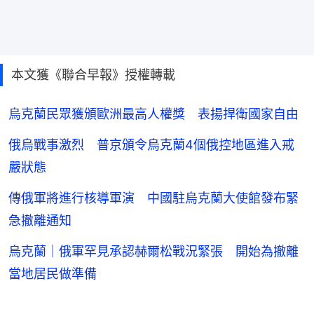
本文獲《聯合早報》授權轉載
烏克蘭民眾獲頒歐洲最高人權獎 表揚捍衛國家自由
俄烏戰事激烈 普京頒令烏克蘭4個俄控地區進入戒
嚴狀態
傳俄軍將進行核導軍演 中國駐烏克蘭大使館發布緊
急撤離通知
烏克蘭｜俄軍罕見承認赫爾松戰況緊張 開始為撤離
當地居民做準備