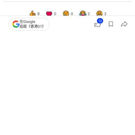
12
在Google
中國
即時中國
追蹤《香港01》
中國駐日使館指日本治安持續惡化 提
醒在日中國公民注意人身安全
撰文：
盛昀
出版：
2026-04-17 10:45
更新：
2026-04-17 10:45