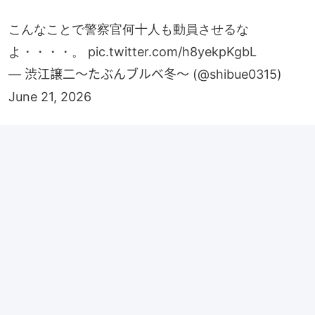
よ・・・・。
pic.twitter.com/h8yekpKgbL
— 渋江譲二〜たぶんブルベ冬〜 (@shibue0315)
June 21, 2026
據日媒指，網民紛紛加入討論，有人指「跟紐約（慶