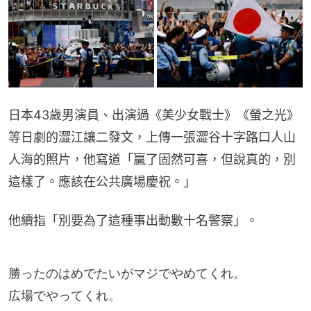
日本43歲男演員、出演過《美少女戰士》《螢之光》
等日劇的澀江讓二發文，上傳一張澀谷十字路口人山
人海的照片，他寫道「贏了固然可喜，但說真的，別
這樣了。應該在公共廣場慶祝。」
他續指「別要為了這種事出動數十名警察」。
勝ったのはめでたいがマジでやめてくれ。
広場でやってくれ。
こんなことで警察官何十人も動員させるな