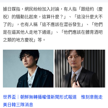
祝）的騷動比起來，這算什麼？」、「這沒什麼大不
了的」，也有人稱「這不應該在澀谷發生」、「他們
是在逼其他人走地下通道」、「他們應該在體育酒吧
之類的地方慶祝」等。
世界盃｜朝鮮無轉播權僅新聞形式報道 惟刻意刪走
美日韓三隊消息
世界盃｜墨國謀殺案創十年新低 毒梟疑休戰？ 專