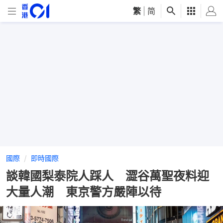
繁
|
简
國際
即時國際
談韓國梨泰院人踩人 澀谷萬聖夜料迎
大量人潮 東京警方嚴陣以待