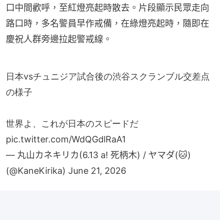
口中間歡呼，至紅燈亮起時散去。片段顯示民眾走向
路口時，多名警員早作戒備，在綠燈亮起時，隨即在
慶祝人群旁邊拉起警戒線。
日本vsチュニジア試合後の渋谷スクランブル交差点
の様子
世界よ、これが日本のスピードだ
pic.twitter.com/WdQGdlRaA1
— 丸山カネキリカ(6.13 a! 死柄木) / ヤマダ(🐱)
(@KaneKirika)
June 21, 2026