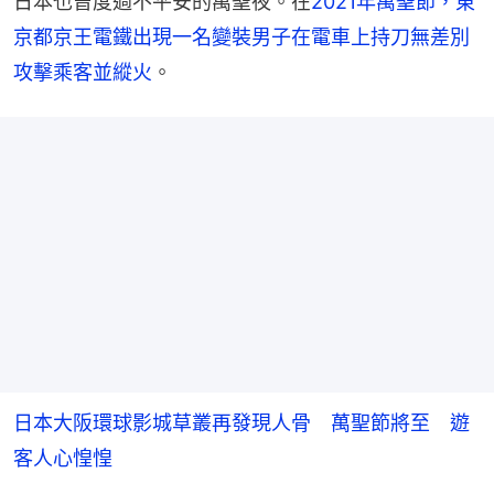
日本也曾度過不平安的萬聖夜。在
2021年萬聖節，東
京都京王電鐵出現一名變裝男子在電車上持刀無差別
攻擊乘客並縱火
。
日本大阪環球影城草叢再發現人骨 萬聖節將至 遊
客人心惶惶