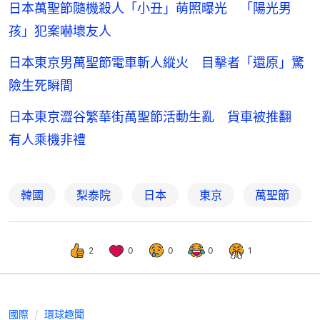
日本萬聖節隨機殺人「小丑」萌照曝光 「陽光男
孩」犯案嚇壞友人
日本東京男萬聖節電車斬人縱火 目擊者「還原」驚
險生死瞬間
日本東京澀谷繁華街萬聖節活動生亂 貨車被推翻
有人乘機非禮
韓國
梨泰院
日本
東京
萬聖節
2
0
0
0
1
國際
環球趣聞