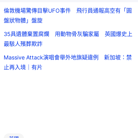
倫敦機場驚傳目擊UFO事件 飛行員通報高空有「圓
盤狀物體」盤旋
35具遺體棄置腐爛 用動物骨灰騙家屬 英國爆史上
最駭人殯葬欺詐
Massive Attack演唱會舉外地旗疑違例 新加坡：禁
止再入境｜有片