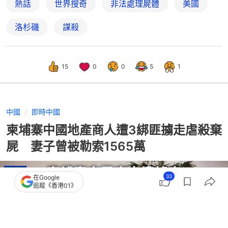
熱話
世界搜奇
非法處理屍體
美國
洛杉磯
謀殺
15
0
0
5
1
中國
即時中國
柬埔寨中國地產商人遭3綁匪擄走虐殺棄
屍 妻子曾被勒索1565萬
33
在Google
追蹤《香港01》