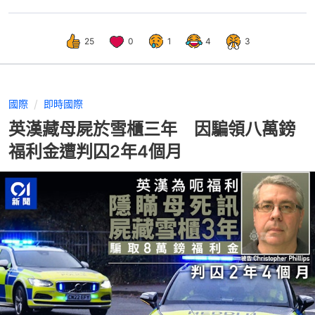
25
0
1
4
3
國際
即時國際
英漢藏母屍於雪櫃三年 因騙領八萬鎊
福利金遭判囚2年4個月