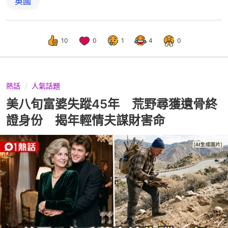
英國
10
0
1
4
0
熱話
人氣話題
美八旬富婆失蹤45年 荒野尋獲遺骨終
證身份 揭年輕情夫謀財害命