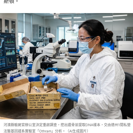
斯頓。
河濱縣驗屍官辦公室決定重啟調查，挖出遺骨並提取DNA樣本，交由德州1間私營
法醫基因譜系實驗室「Othram」分析。（AI生成圖片）