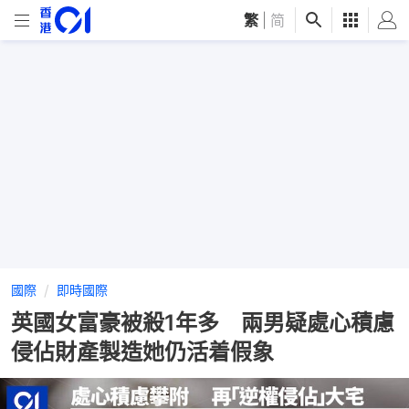
繁
|
简
國際
即時國際
英國女富豪被殺1年多 兩男疑處心積慮
侵佔財產製造她仍活着假象