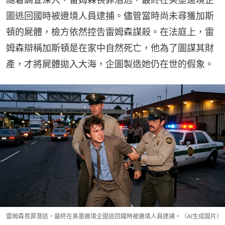
圖逃回國時被邊境人員逮捕。儘管當時尚未尋獲加斯
頓的屍體，檢方依然控告雷姆森謀殺。在法庭上，雷
姆森辯稱加斯頓是在家中自然死亡，他為了圖謀其財
產，才將屍體拋入大海，企圖製造她仍在世的假象。
雷姆森畏罪潛逃，最終在美墨邊境企圖逃回國時被邊境人員逮捕。（AI生成圖片）