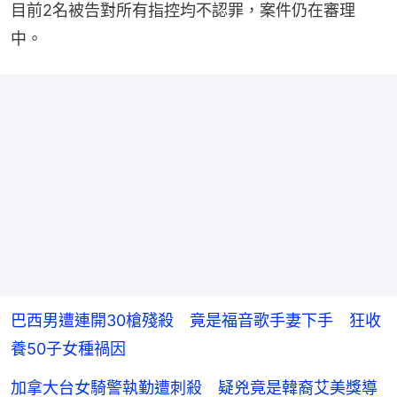
目前2名被告對所有指控均不認罪，案件仍在審理
中。
巴西男遭連開30槍殘殺 竟是福音歌手妻下手 狂收
養50子女種禍因
加拿大台女騎警執勤遭刺殺 疑兇竟是韓裔艾美獎導