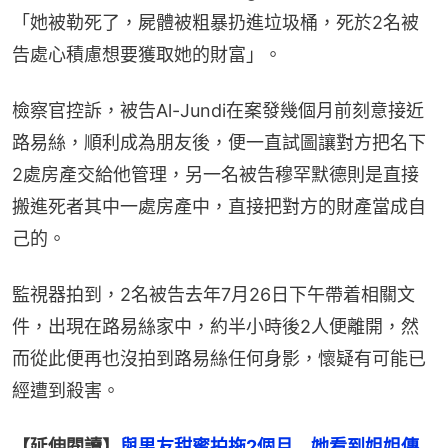
「她被勒死了，屍體被粗暴扔進垃圾桶，死於2名被
告處心積慮想要獲取她的財富」。
檢察官控訴，被告Al-Jundi在案發幾個月前刻意接近
路易絲，順利成為朋友後，便一直試圖讓對方把名下
2處房產交給他管理，另一名被告穆罕默德則是直接
搬進死者其中一處房產中，直接把對方的財產當成自
己的。
監視器拍到，2名被告去年7月26日下午帶着相關文
件，出現在路易絲家中，約半小時後2人便離開，然
而從此便再也沒拍到路易絲任何身影，懷疑有可能已
經遭到殺害。
【延伸閱讀】
與男友甜蜜拍拖2個月　她看到姐姐傳