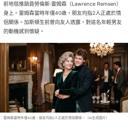
前地毯推銷員勞倫斯·雷姆森（Lawrence Remsen）
身上。雷姆森當時年僅40歲，朋友均指2人正處於情
侶關係。加斯頓生前曾向友人透露，對這名年輕男友
的動機感到懷疑。
雷姆森當時年僅40歲，朋友均指2人正處於情侶關係。（AI生成圖片）