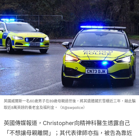
英國威爾斯一名60歲男子在89歲母親過世後，將其遺體藏於雪櫃近三年，藉此騙
取近8萬英鎊的養老金及福利金。（X@swpolice）
英國傳媒報道，Christopher向精神科醫生透露自己
「不想讓母親離開」；其代表律師亦指，被告為靠近