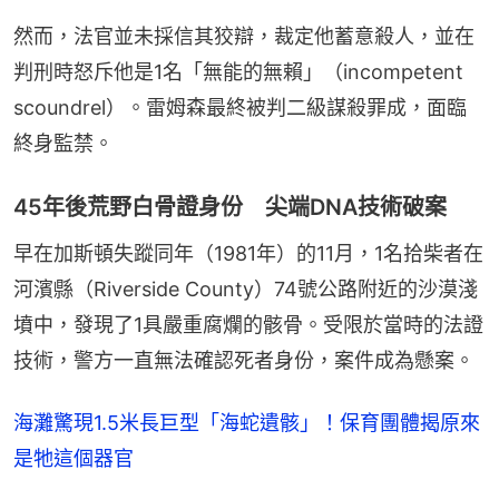
然而，法官並未採信其狡辯，裁定他蓄意殺人，並在
判刑時怒斥他是1名「無能的無賴」（incompetent 
scoundrel）。雷姆森最終被判二級謀殺罪成，面臨
終身監禁。
45年後荒野白骨證身份 尖端DNA技術破案
早在加斯頓失蹤同年（1981年）的11月，1名拾柴者在
河濱縣（Riverside County）74號公路附近的沙漠淺
墳中，發現了1具嚴重腐爛的骸骨。受限於當時的法證
技術，警方一直無法確認死者身份，案件成為懸案。
海灘驚現1.5米長巨型「海蛇遺骸」！保育團體揭原來
是牠這個器官