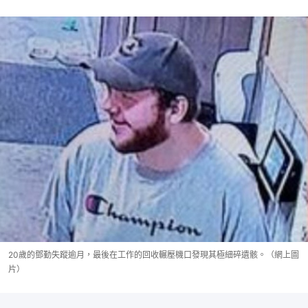
20歲的鄧勤失蹤逾月，最後在工作的回收輾壓機口發現其極細碎遺骸。（網上圖
片）