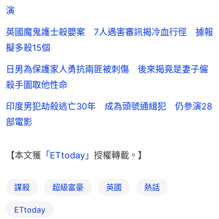
演
英國魔鬼護士殺嬰案 7人遇害審訊揭冷血行徑 據報
擬多殺15個
日男為保護家人勇抗兩匪被刺傷 後來揭竟是妻子僱
殺手圖取他性命
印度男犯劫殺逃亡30年 成為頭號通緝犯 仍參演28
部電影
【本文獲
「ETtoday」
授權轉載。】
謀殺
超級富豪
英國
熱話
ETtoday