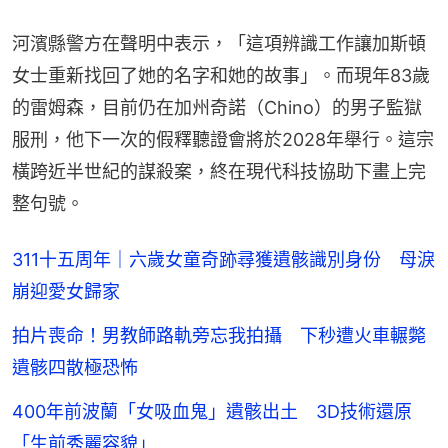
河濱縣警方在聲明中表示，「這項辨識工作讓加斯頓
女士重新找回了她的名字和她的故事」。而現年83歲
的雷姆森，目前仍在加州奇諾（Chino）的男子監獄
服刑，他下一次的假釋聽證會將於2028年舉行。這宗
橫跨近半世紀的謀殺案，終在現代科技協助下畫上完
整句號。
311十五周年｜六歲女童奇跡尋獲遺骸識別身份 母淚
崩迎愛女歸家
拍片喪命！男教師路軌旁忘我拍攝 下秒遭火車輾斃
遺骸四散極恐怖
400年前波蘭「女吸血鬼」遺骸出土 3D技術還原
「生前秀麗容貌」