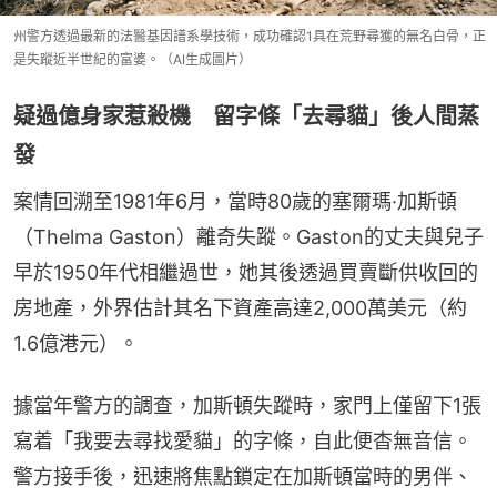
州警方透過最新的法醫基因譜系學技術，成功確認1具在荒野尋獲的無名白骨，正
是失蹤近半世紀的富婆。（AI生成圖片）
疑過億身家惹殺機 留字條「去尋貓」後人間蒸
發
案情回溯至1981年6月，當時80歲的塞爾瑪·加斯頓
（Thelma Gaston）離奇失蹤。Gaston的丈夫與兒子
早於1950年代相繼過世，她其後透過買賣斷供收回的
房地產，外界估計其名下資產高達2,000萬美元（約
1.6億港元）。
據當年警方的調查，加斯頓失蹤時，家門上僅留下1張
寫着「我要去尋找愛貓」的字條，自此便杳無音信。
警方接手後，迅速將焦點鎖定在加斯頓當時的男伴、