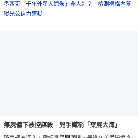
墨西哥「千年外星人遺骸」非人造？ 檢測機構內幕
曝光公信力遭疑
無屍體下被控謀殺 兇手謊稱「棄屍大海」
隨着調查深入，雷姆森畏罪潛逃，最終在美墨邊境企