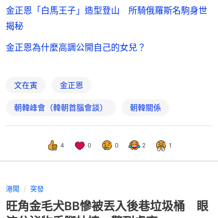
金正恩「白馬王子」造型登山 所騎俄羅斯名駒身世
揭秘
金正恩為什麼高調公開自己的女兒？
文在寅
金正恩
朝韓峰會（韓朝首腦會談）
朝韓關係
4
0
0
2
1
港聞
突發
旺角金毛犬BB慘被丟入後巷垃圾桶 眼