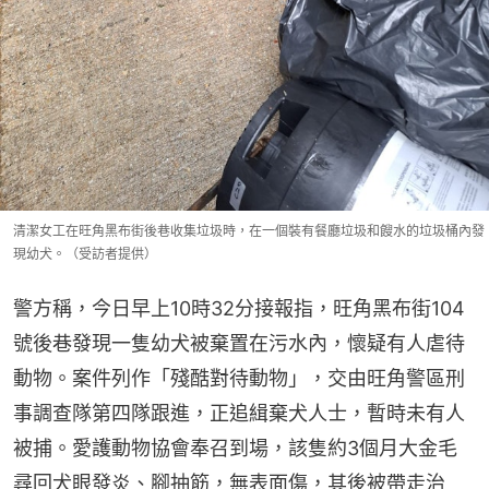
清潔女工在旺角黑布街後巷收集垃圾時，在一個裝有餐廳垃圾和餿水的垃圾桶內發
現幼犬。（受訪者提供）
警方稱，今日早上10時32分接報指，旺角黑布街104
號後巷發現一隻幼犬被棄置在污水內，懷疑有人虐待
動物。案件列作「殘酷對待動物」，交由旺角警區刑
事調查隊第四隊跟進，正追緝棄犬人士，暫時未有人
被捕。愛護動物協會奉召到場，該隻約3個月大金毛
尋回犬眼發炎、腳抽筋，無表面傷，其後被帶走治