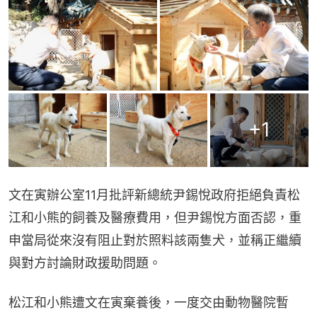
+
1
文在寅辦公室11月批評新總統尹錫悅政府拒絕負責松
江和小熊的飼養及醫療費用，但尹錫悅方面否認，重
申當局從來沒有阻止對於照料該兩隻犬，並稱正繼續
與對方討論財政援助問題。
松江和小熊遭文在寅棄養後，一度交由動物醫院暫