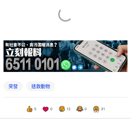
突發
拯救動物
5
0
12
0
31