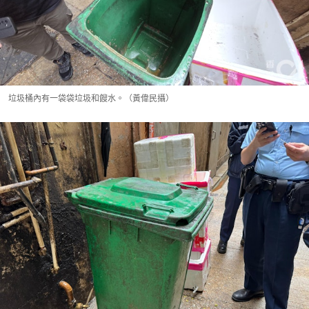
垃圾桶內有一袋袋垃圾和餿水。（黃偉民攝）