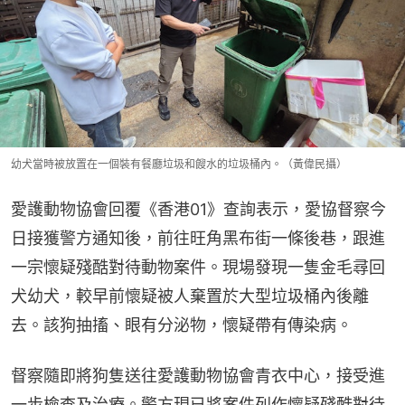
幼犬當時被放置在一個裝有餐廳垃圾和餿水的垃圾桶內。（黃偉民攝）
愛護動物協會回覆《香港01》查詢表示，愛協督察今
日接獲警方通知後，前往旺角黑布街一條後巷，跟進
一宗懷疑殘酷對待動物案件。現場發現一隻金毛尋回
犬幼犬，較早前懷疑被人棄置於大型垃圾桶內後離
去。該狗抽搐、眼有分泌物，懷疑帶有傳染病。
督察隨即將狗隻送往愛護動物協會青衣中心，接受進
一步檢查及治療。警方現已將案件列作懷疑殘酷對待