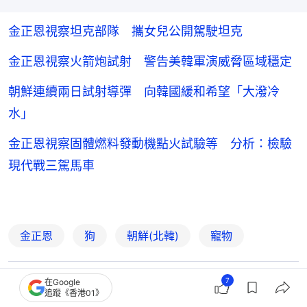
金正恩視察坦克部隊 攜女兒公開駕駛坦克
金正恩視察火箭炮試射 警告美韓軍演威脅區域穩定
朝鮮連續兩日試射導彈 向韓國緩和希望「大潑冷
水」
金正恩視察固體燃料發動機點火試驗等 分析：檢驗
現代戰三駕馬車
金正恩
狗
朝鮮(北韓)
寵物
7
在Google
8
0
0
2
1
追蹤《香港01》