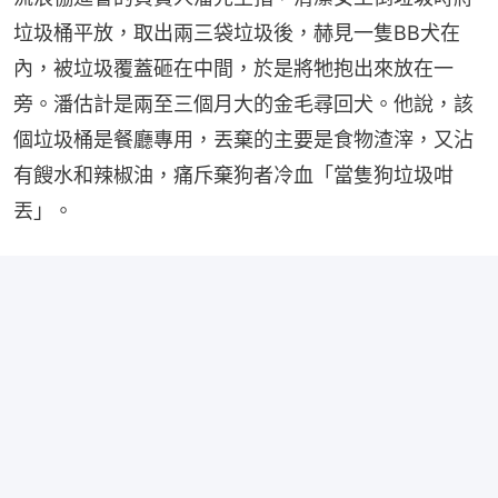
垃圾桶平放，取出兩三袋垃圾後，赫見一隻BB犬在
內，被垃圾覆蓋砸在中間，於是將牠抱出來放在一
旁。潘估計是兩至三個月大的金毛尋回犬。他說，該
個垃圾桶是餐廳專用，丟棄的主要是食物渣滓，又沾
有餿水和辣椒油，痛斥棄狗者冷血「當隻狗垃圾咁
丟」。