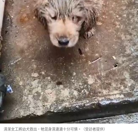
清潔女工將幼犬救出，牠混身濕漉漉十分可憐。（受訪者提供）