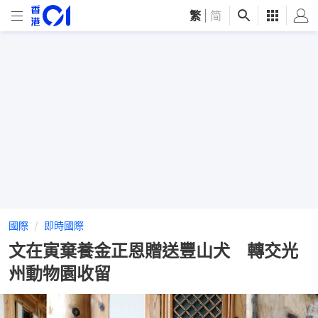
繁
|
简
國際
即時國際
文在寅棄養金正恩贈送豐山犬 轉交光
州動物園收留