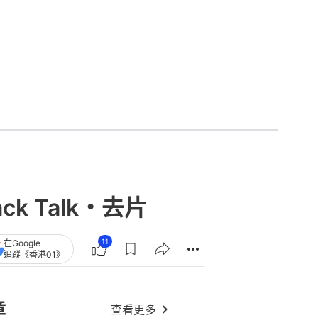
 Talk・去片
11
在Google
追蹤《香港01》
章
查看更多