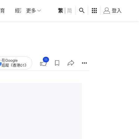
育
經濟
更多
01深圳
繁
觀點
|
简
健康
好食玩飛
登入
女
11
在Google
追蹤《香港01》