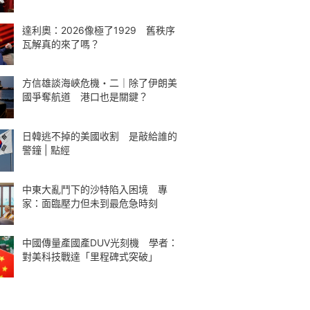
達利奧：2026像極了1929 舊秩序
瓦解真的來了嗎？
方信雄談海峽危機・二｜除了伊朗美
國爭奪航道 港口也是關鍵？
日韓逃不掉的美國收割 是敲給誰的
警鐘 | 點經
中東大亂鬥下的沙特陷入困境 專
家：面臨壓力但未到最危急時刻
中國傳量產國產DUV光刻機 學者：
對美科技戰達「里程碑式突破」