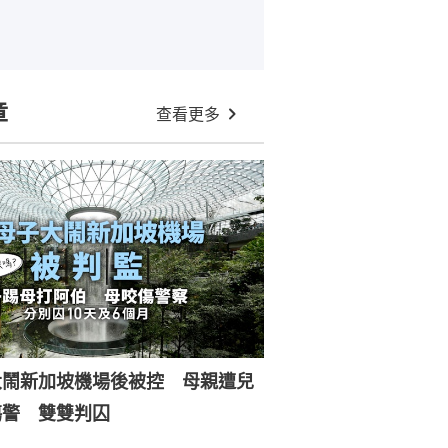
章
查看更多
大鬧新加坡機場後被控 母親遭兒
傷警 雙雙判囚