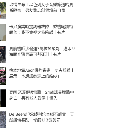
珍惜生命︱以色列女子音樂節遭哈馬
斯殺害 男友難忘創傷墳前自盡
卡尼演講時提詞器故障 乘機嘲諷特
朗普：我不會視之為陰謀｜有片
馬航機師涉偷運7萬粒搖頭丸 遭印尼
海關查獲最高可判死刑｜有片
熊本地震Aeon爆炸喪妻 丈夫葬禮上
展示「本想讓她穿上的婚紗」
泰國足球賽遇雷擊 24歲球員遭擊中
身亡 另有12人受傷｜慎入
De Beers坦承誤判培育鑽石威脅 天
然鑽價暴跌 慘虧1.13億美元