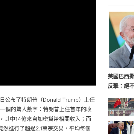
美國巴西
反擊：絕
公布了特朗普（Donald Trump）上任
一個的驚人數字：特朗普上任首年的收
），其中14億來自加密貨幣相關收入；而
然進行了超過2.1萬宗交易，平均每個