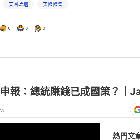
美國政壇
美國國會
0
6
0
報：總統賺錢已成國策？｜Jack
:30
熱門文