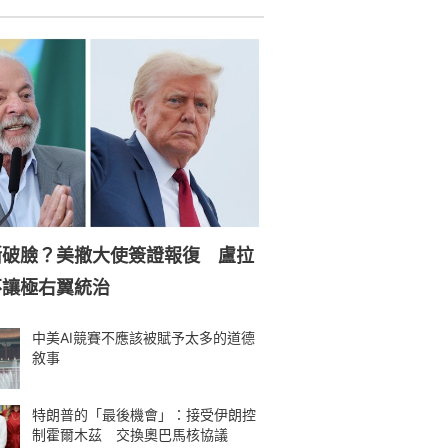
撕破臉？美撤大使簽證報復 盧拉
不讓極右翼統治
中美AI競賽不應該被賦予太多的道德
敘事
特朗普的「最後機會」：接受伊朗控
制霍爾木茲 交換奧巴馬核協議