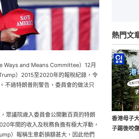
熱門文
ys and Means Committee）12月
Trump）2015至2020年的報稅紀錄，令
。不過特朗普則警告，委員會的做法只
道，眾議院歲入委員會公開數百頁的特朗
香港母子
2020年間的收入及稅務負擔有極大浮動，
子踢後咬
 Trump）報稱生意虧損額甚大，因此他們