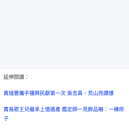
延伸閱讀：
黃瑞豐攜手鍾興民獻第一次 吳念真、荒山亮讚爆
寶島歌王兒繼承上億遺產 鑑定師一見飾品嚇：一棟房
子