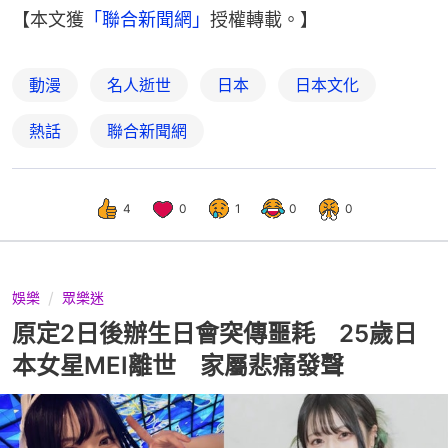
【本文獲
「聯合新聞網」
授權轉載。】
動漫
名人逝世
日本
日本文化
熱話
聯合新聞網
4
0
1
0
0
娛樂
眾樂迷
原定2日後辦生日會突傳噩耗 25歲日
本女星MEI離世 家屬悲痛發聲