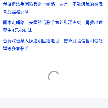
俄羅斯歌手因徵兵走上絕路 遺言：不能讓我的靈魂
背負謀殺罪孽
開車走錯路 美國饒舌歌手意外發現火災 勇救出睡
夢中4兄弟姊妹
台資深音樂人陳道明因癌逝世 曾捧紅張信哲和張靚
穎等多個歌手