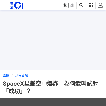
繁
|
简
國際
即時國際
SpaceX星艦空中爆炸 為何還叫試射
「成功」？