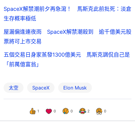
SpaceX解禁潮前夕再急瀉！ 馬斯克此前批死：淡倉
生存概率極低
屋漏偏逢連夜雨 SpaceX解禁潮殺到 逾千億美元股
票將可上市交易
五個交易日身家蒸發1300億美元 馬斯克調侃自己是
「前萬億富翁」
太空
SpaceX
Elon Musk
1
0
0
2
0