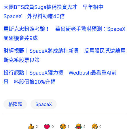
天團BTS成員Suga被稱投資鬼才 早年相中
SpaceX 外界料勁賺40倍
馬斯克忠粉臨考驗！ 華爾街老手驚嚇預測︰SpaceX
崩盤機會達9成
財經視野｜SpaceX將成納指新貴 反馬股民覓遠離馬
斯克系股票良策
投行觀點｜SpaceX獲力撐 Wedbush最看重AI前
景 料股價擁20%升幅
格隆匯
SpaceX
2
0
1
4
0