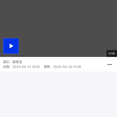
播
放
0:56
總
影
共
片
時
撰文：
歐敬洛
間
出版：
2023-04-21 12:25
更新：
2023-04-22 13:26