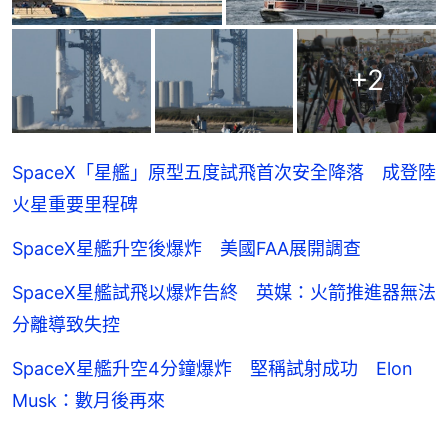
+
2
SpaceX「星艦」原型五度試飛首次安全降落 成登陸
火星重要里程碑
SpaceX星艦升空後爆炸 美國FAA展開調查
SpaceX星艦試飛以爆炸告終 英媒：火箭推進器無法
分離導致失控
SpaceX星艦升空4分鐘爆炸 堅稱試射成功 Elon
Musk：數月後再來