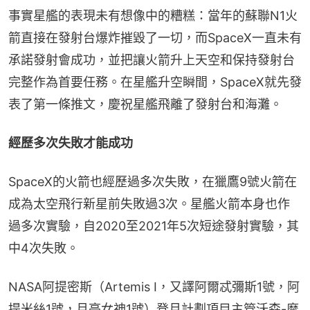
事實星艦的表現未有想像中的糟糕：當年的蘇聯N1火
箭直接在發射台爆炸摧毀了一切，而SpaceX一直未有
承諾發射會成功，並把讓火箭升上天空和保持發射台
完整作為首要任務。在星艦升空瞬間，SpaceX就先發
表了第一條推文，慶祝星艦飛離了發射台和海灘。
經歷多次失敗才能成功
SpaceX的火箭也經歷過多次失敗，在獵鷹9號火箭在
成為太空飛行新星前失敗過3次。星艦火箭本身也作
過多次實驗，自2020至2021年5次短途發射實驗，其
中4次失敗。
NASA阿提密斯（Artemis I，又譯阿爾忒彌斯1號，阿
提米絲1號，月亮女神1號）登月計劃項目主管沃森-摩