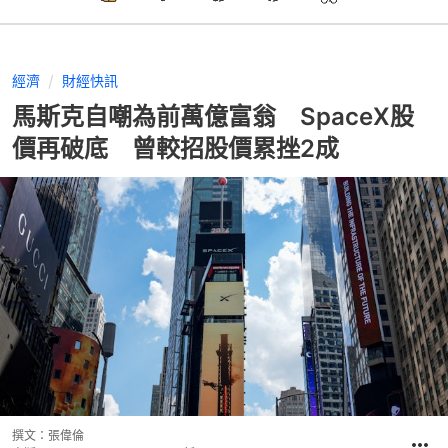
經濟
財經快訊
馬斯克自嘲為前萬億富翁 SpaceX股
價再破底 曾較招股價累挫2成
撰文：
張偉倫