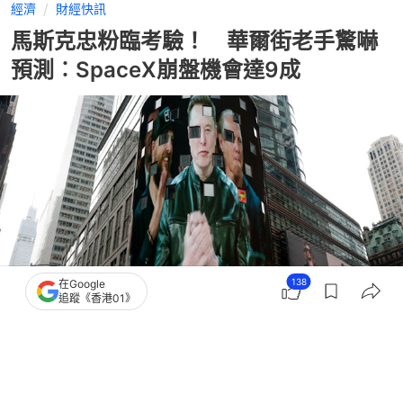
經濟
財經快訊
馬斯克忠粉臨考驗！ 華爾街老手驚嚇
預測︰SpaceX崩盤機會達9成
138
在Google
追蹤《香港01》
撰文：
張偉倫
出版：
2026-07-09 10:25
更新：
2026-07-09 15:07