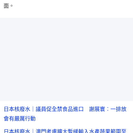
面。
日本核廢水｜議員促全禁食品進口 謝展寰︰一排放
會有嚴厲行動
日本核廢水｜澳門考慮擴大暫緩輸入水產蔬果範圍至