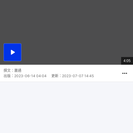
播
放
4:05
總
影
共
片
時
撰文：
蕭通
間
出版：
2023-06-14 04:04
更新：
2023-07-07 14:45