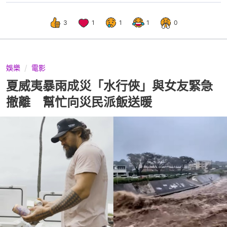
3
1
1
1
0
娛樂
電影
夏威夷暴雨成災「水行俠」與女友緊急
撤離 幫忙向災民派飯送暖