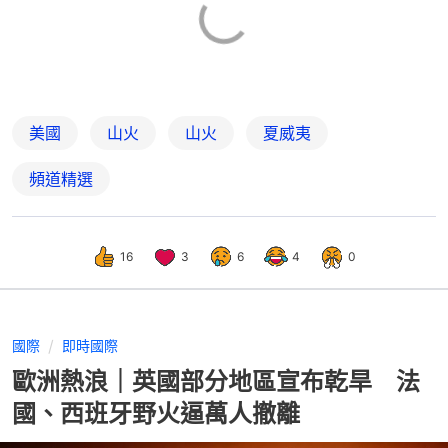
美國
山火
山火
夏威夷
頻道精選
16
3
6
4
0
國際
即時國際
歐洲熱浪｜英國部分地區宣布乾旱 法
國、西班牙野火逼萬人撤離