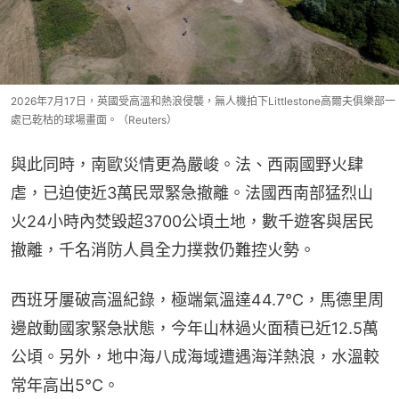
2026年7月17日，英國受高溫和熱浪侵襲，無人機拍下Littlestone高爾夫俱樂部一
處已乾枯的球場畫面。（Reuters）
與此同時，南歐災情更為嚴峻。法、西兩國野火肆
虐，已迫使近3萬民眾緊急撤離。法國西南部猛烈山
火24小時內焚毀超3700公頃土地，數千遊客與居民
撤離，千名消防人員全力撲救仍難控火勢。
西班牙屢破高溫紀錄，極端氣溫達44.7℃，馬德里周
邊啟動國家緊急狀態，今年山林過火面積已近12.5萬
公頃。另外，地中海八成海域遭遇海洋熱浪，水溫較
常年高出5℃。