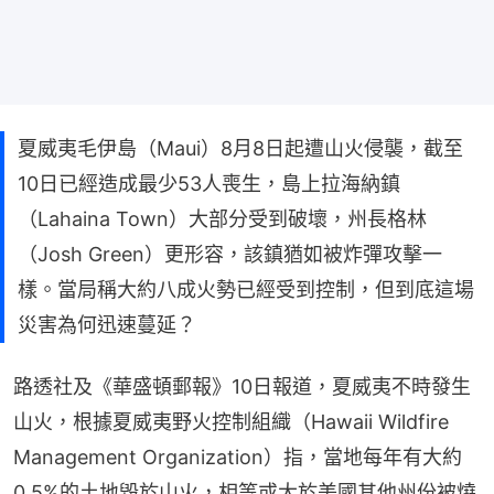
夏威夷毛伊島（Maui）8月8日起遭山火侵襲，截至
10日已經造成最少53人喪生，島上拉海納鎮
（Lahaina Town）大部分受到破壞，州長格林
（Josh Green）更形容，該鎮猶如被炸彈攻擊一
樣。當局稱大約八成火勢已經受到控制，但到底這場
災害為何迅速蔓延？
路透社及《華盛頓郵報》10日報道，夏威夷不時發生
山火，根據夏威夷野火控制組織（Hawaii Wildfire 
Management Organization）指，當地每年有大約
0.5%的土地毀於山火，相等或大於美國其他州份被燒