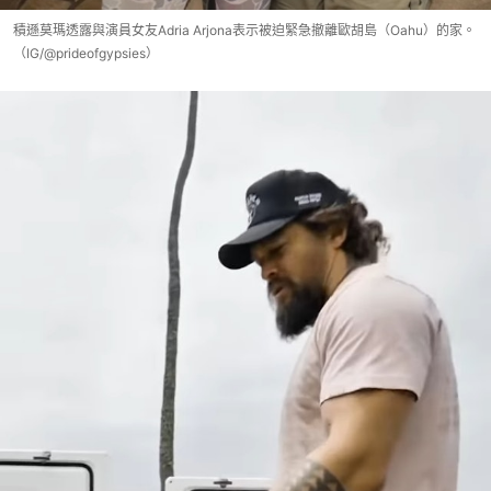
積遜莫瑪透露與演員女友Adria Arjona表示被迫緊急撤離歐胡島（Oahu）的家。
（IG/@prideofgypsies）