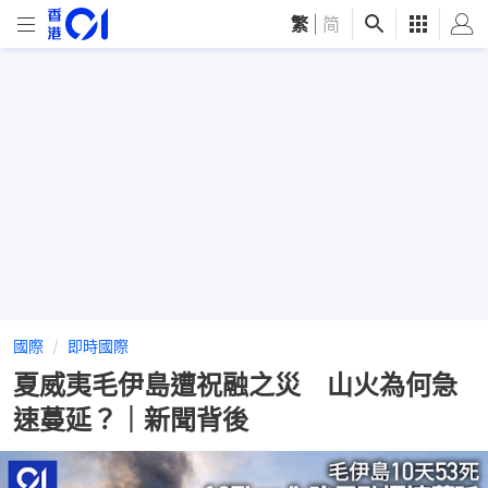
繁
|
简
國際
即時國際
夏威夷毛伊島遭祝融之災 山火為何急
速蔓延？｜新聞背後