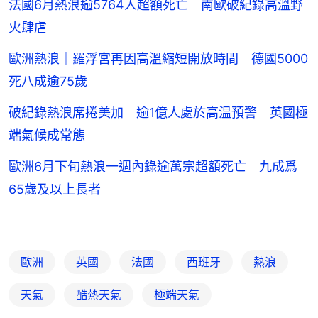
法國6月熱浪逾5764人超額死亡 南歐破紀錄高溫野
火肆虐
歐洲熱浪｜羅浮宮再因高溫縮短開放時間 德國5000
死八成逾75歲
破紀錄熱浪席捲美加 逾1億人處於高温預警 英國極
端氣候成常態
歐洲6月下旬熱浪一週內錄逾萬宗超額死亡 九成爲
65歲及以上長者
歐洲
英國
法國
西班牙
熱浪
天氣
酷熱天氣
極端天氣