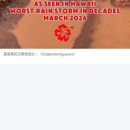
夏威夷近日暴雨成災。（IG/@prideofgypsies）