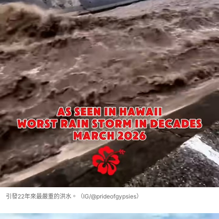
引發22年來最嚴重的洪水。（IG/@prideofgypsies）