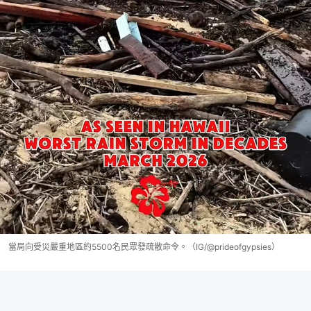
當局向受災嚴重地區約5500名民眾發疏散命令。（IG/@prideofgypsies）