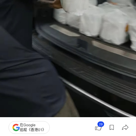
積遜莫瑪希望盡綿力幫助災民。（IG/@prideofgypsies）
29
在Google
追蹤《香港01》