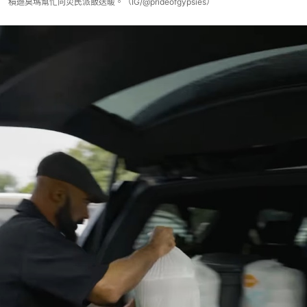
積遜莫瑪幫忙向災民派飯送暖。（IG/@prideofgypsies）