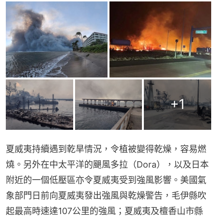
+
1
夏威夷持續遇到乾旱情況，令植被變得乾燥，容易燃
燒。另外在中太平洋的颶風多拉（Dora），以及日本
附近的一個低壓區亦令夏威夷受到強風影響。美國氣
象部門日前向夏威夷發出強風與乾燥警告，毛伊縣吹
起最高時速達107公里的強風；夏威夷及檀香山市縣