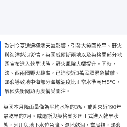
歐洲今夏遭遇極端天氣影響，引發大範圍乾旱、野火
與海洋熱浪災情。英國威爾斯兩地以及英格蘭部分地
區宣布進入乾旱狀態，野火風險大幅提升。同時，
法、西兩國野火肆虐，已迫使近3萬民眾緊急撤離、
熱浪導致地中海部分海域溫度比正常水準高出5℃，
氣候失衡問題再度備受關注。
英國本月降雨量僅為平均水準的3%，或迎來近190年
最乾旱的7月。威爾斯與英格蘭多區正式進入乾旱狀
態，河川與地下水位急降、濕地乾涸，當局指，熱浪