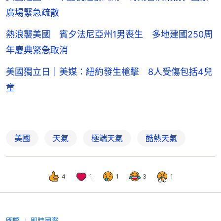
廣場緊急疏散
熱浪襲美國 賓夕法尼亞州1男喪生 多地建國250周
年慶典緊急取消
美國獨立日｜美媒：紐約發生槍擊 8人受傷包括4兒
童
美國
天氣
極端天氣
酷熱天氣
4
1
1
3
1
國際
即時國際