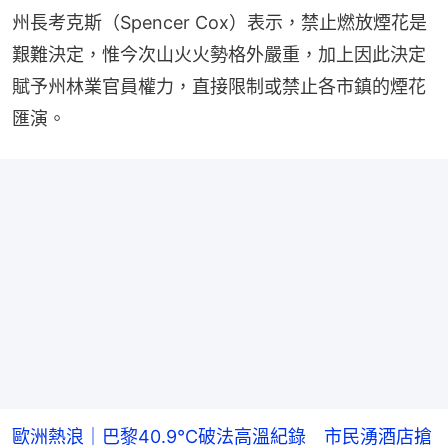
州長考克斯（Spencer Cox）表示，禁止燃放煙花是
艱難決定，惟今次山火火勢格外嚴重，加上因此決定
賦予州林業官員權力，直接限制或禁止各市鎮的煙花
匯演。
歐洲熱浪｜巴黎40.9°C破法高溫紀錄 市民湧酒店搶