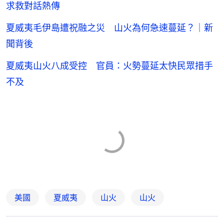
求救對話熱傳
夏威夷毛伊島遭祝融之災 山火為何急速蔓延？｜新
聞背後
夏威夷山火八成受控 官員：火勢蔓延太快民眾措手
不及
美國
夏威夷
山火
山火