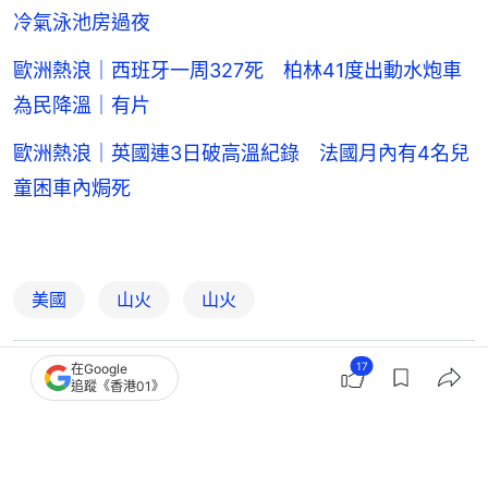
冷氣泳池房過夜
歐洲熱浪｜西班牙一周327死 柏林41度出動水炮車
為民降溫｜有片
歐洲熱浪｜英國連3日破高溫紀錄 法國月內有4名兒
童困車內焗死
美國
山火
山火
17
在Google
8
0
0
1
0
追蹤《香港01》
國際
即時國際