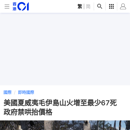
繁
|
简
國際
即時國際
美國夏威夷毛伊島山火增至最少67死
政府禁哄抬價格