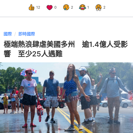
12
0
2
1
2
國際
即時國際
極端熱浪肆虐美國多州 逾1.4億人受影
響 至少25人遇難