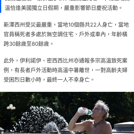
溫恰逢美國獨立日假期，嚴重影響節日慶祝活動。
新澤西州受災最嚴重，當地10個縣共22人身亡，當地
官員稱死者多處於無空調住宅、戶外或車內，年齡橫
跨30餘歲至80餘歲。
此外，伊利諾伊、密西西比州亦通報多宗高溫致死案
例，有長者戶外活動時高溫中暑離世，一對高齡夫婦
受困烈日數小時，最終一人不幸身亡。