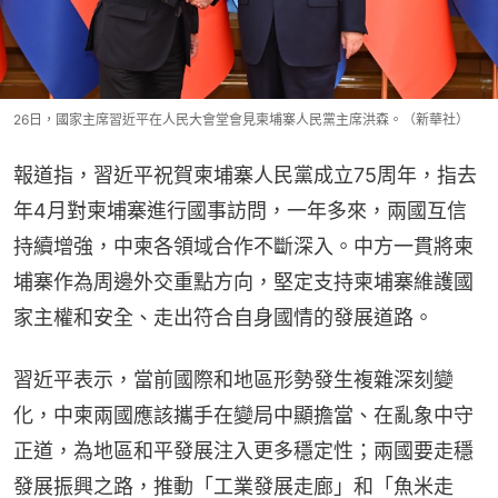
26日，國家主席習近平在人民大會堂會見柬埔寨人民黨主席洪森。（新華社）
報道指，習近平祝賀柬埔寨人民黨成立75周年，指去
年4月對柬埔寨進行國事訪問，一年多來，兩國互信
持續增強，中柬各領域合作不斷深入。中方一貫將柬
埔寨作為周邊外交重點方向，堅定支持柬埔寨維護國
家主權和安全、走出符合自身國情的發展道路。
習近平表示，當前國際和地區形勢發生複雜深刻變
化，中柬兩國應該攜手在變局中顯擔當、在亂象中守
正道，為地區和平發展注入更多穩定性；兩國要走穩
發展振興之路，推動「工業發展走廊」和「魚米走