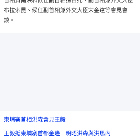
首相賀南洪和候任副首相孫占托、副首相兼外交大臣
布拉索昆、候任副首相兼外交大臣宋金達等會見會
談。
柬埔寨首相洪森會見王毅
王毅抵柬埔寨首都金邊 明晤洪森與洪馬內