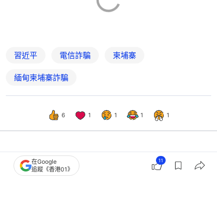
習近平
電信詐騙
柬埔寨
緬甸柬埔寨詐騙
6
1
1
1
1
國際
即時國際
11
在Google
追蹤《香港01》
洪森6.25起訪中國