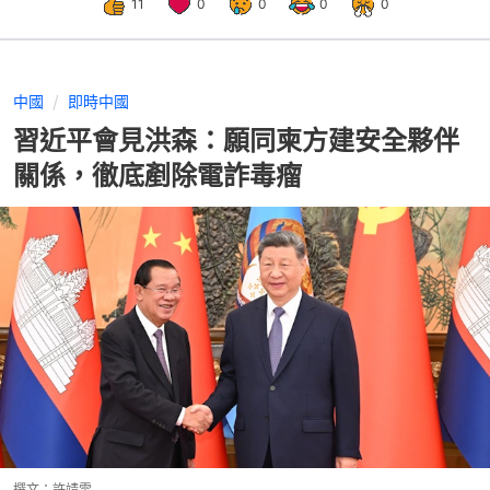
11
0
0
0
0
中國
即時中國
習近平會見洪森：願同柬方建安全夥伴
關係，徹底剷除電詐毒瘤
撰文：
許靖雯