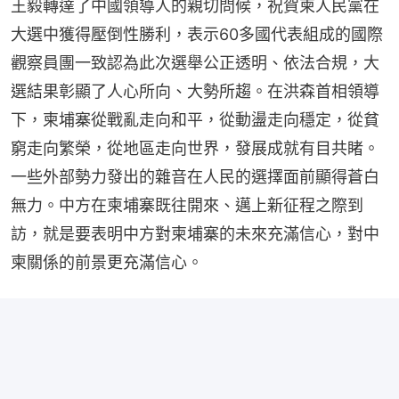
王毅轉達了中國領導人的親切問候，祝賀柬人民黨在
大選中獲得壓倒性勝利，表示60多國代表組成的國際
觀察員團一致認為此次選舉公正透明、依法合規，大
選結果彰顯了人心所向、大勢所趨。在洪森首相領導
下，柬埔寨從戰亂走向和平，從動盪走向穩定，從貧
窮走向繁榮，從地區走向世界，發展成就有目共睹。
一些外部勢力發出的雜音在人民的選擇面前顯得蒼白
無力。中方在柬埔寨既往開來、邁上新征程之際到
訪，就是要表明中方對柬埔寨的未來充滿信心，對中
柬關係的前景更充滿信心。