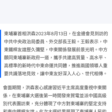
柬埔寨首相洪森2023年8月13日，在金邊會見到訪的
中共中央政治局委員、外交部長王毅。王毅表示，中
柬鐵桿友誼歷久彌堅，中柬關係發展前景光明。中方
願同柬埔寨新政府一道，攜手共建高質量、高水平、
高標準的新時代中柬命運共同體，推進兩國領導人重
要共識落地見效，讓中柬友好深入人心、世代相傳。
會面期間，洪森衷心感謝習近平主席高度重視中柬關
係，在柬埔寨大選後第一時間發來賀電並派中國高級
別代表團訪柬，充分體現了中方對柬埔寨的堅定支持
和柬中鐵桿友誼。此次大選結果展現了柬埔寨人民的