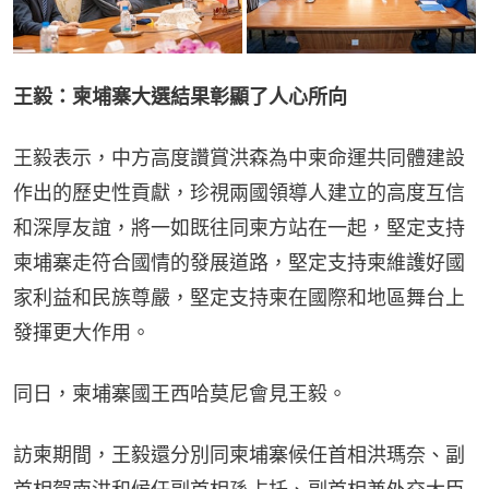
王毅：柬埔寨大選結果彰顯了人心所向
王毅表示，中方高度讚賞洪森為中柬命運共同體建設
作出的歷史性貢獻，珍視兩國領導人建立的高度互信
和深厚友誼，將一如既往同柬方站在一起，堅定支持
柬埔寨走符合國情的發展道路，堅定支持柬維護好國
家利益和民族尊嚴，堅定支持柬在國際和地區舞台上
發揮更大作用。
同日，柬埔寨國王西哈莫尼會見王毅。
訪柬期間，王毅還分別同柬埔寨候任首相洪瑪奈、副