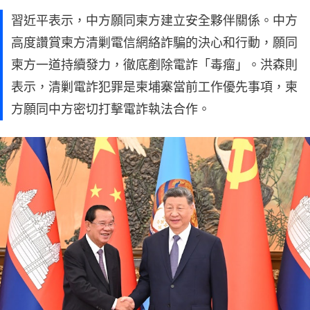
習近平表示，中方願同柬方建立安全夥伴關係。中方
高度讚賞柬方清剿電信網絡詐騙的決心和行動，願同
柬方一道持續發力，徹底剷除電詐「毒瘤」。洪森則
表示，清剿電詐犯罪是柬埔寨當前工作優先事項，柬
方願同中方密切打擊電詐執法合作。