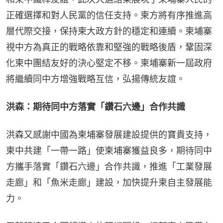
正確選擇和對人民黨的信任支持。柬方將有序推進高
層代際交接，保持柬大政方針的穩定和連續。柬埔寨
視中方為真正的戰略依靠和堅強的戰略後盾，鞏固深
化柬中團結友好的決心堅定不移。柬埔寨新一屆政府
將繼續同中方增強戰略互信，弘揚傳統友誼。
洪森：期待同中方落實「鑽石六邊」合作共識
洪森又感謝中國為柬埔寨發展建設提供的寶貴支持，
柬中共建「一帶一路」使柬埔寨獲益良多，期待同中
方攜手落實「鑽石六邊」合作共識，推進「工業發展
走廊」和「魚米走廊」建設，加快提升柬自主發展能
力。