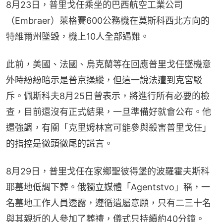
8月23日，普里戈任乘坐的巴西航空工業公司
（Embraer）萊格賽600公務機在莫斯科西北方向的
特維爾州墜毀，機上10人全部遇難。
此前，美國、法國、烏克蘭等在回應普里戈任墜機意
外時紛紛暗示是普京操縱，但這一說法遭到克宮駁
斥。佩斯科夫8月25日曾表示，將進行所有必要的檢
查，目前還沒有正式結果，一旦準備好就會公布。他
還強調，有關「克里姆林宮可能參與殺害普里戈任」
的指控是徹頭徹尾的謊言。
8月29日，普里戈任在家鄉聖彼得堡的波羅霍夫斯科
耶墓地低調下葬。俄獨立媒體「Agentstvo」稱，一
名墓地工作人員透露，遵循遺屬意願，只有二三十名
與其親近的人參加了葬禮，儀式只持續約40分鐘。