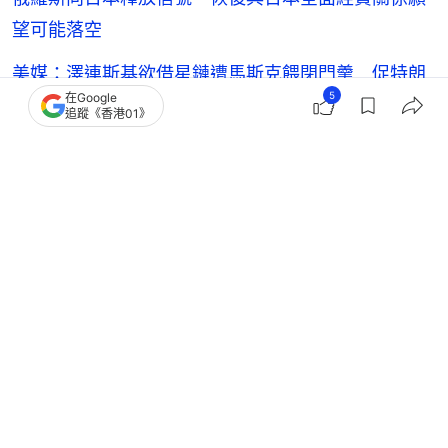
望可能落空
美媒：澤連斯基欲借星鏈遭馬斯克餵閉門羹 促特朗
5
在Google
普協助勸說
追蹤《香港01》
美媒：美國退出援助烏克蘭小組領導權 冀北約盟友
增加責任