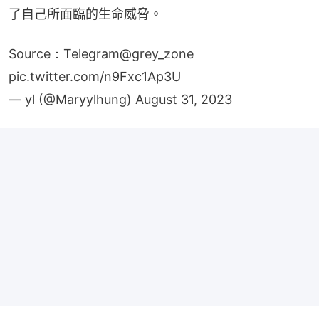
了自己所面臨的生命威脅。
Source：Telegram@grey_zone
pic.twitter.com/n9Fxc1Ap3U
— yl (@Maryylhung)
August 31, 2023