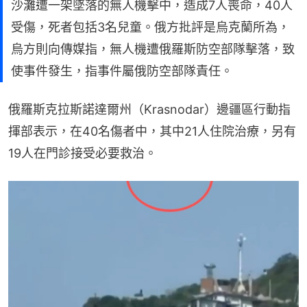
沙灘遭一架墜落的無人機擊中，造成7人喪命，40人
受傷，死者包括3名兒童。俄方批評是烏克蘭所為，
烏方則向傳媒指，無人機遭俄羅斯防空部隊擊落，致
使事件發生，指事件屬俄防空部隊責任。
俄羅斯克拉斯諾達爾州（Krasnodar）邊疆區行動指
揮部表示，在40名傷者中，其中21人住院治療，另有
19人在門診接受必要救治。