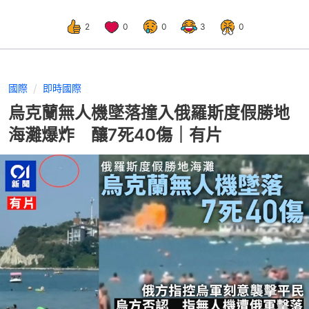
2
0
0
3
0
國際
即時國際
烏克蘭無人機墜落撞入俄羅斯度假勝地
海灘爆炸 釀7死40傷｜有片