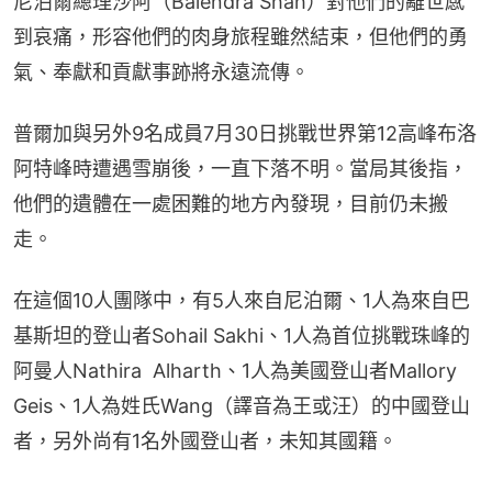
尼泊爾總理沙阿（Balendra Shah）對他們的離世感
到哀痛，形容他們的肉身旅程雖然結束，但他們的勇
氣、奉獻和貢獻事跡將永遠流傳。
普爾加與另外9名成員7月30日挑戰世界第12高峰布洛
阿特峰時遭遇雪崩後，一直下落不明。當局其後指，
他們的遺體在一處困難的地方內發現，目前仍未搬
走。
在這個10人團隊中，有5人來自尼泊爾、1人為來自巴
基斯坦的登山者Sohail Sakhi、1人為首位挑戰珠峰的
阿曼人Nathira  Alharth、1人為美國登山者Mallory 
Geis、1人為姓氏Wang（譯音為王或汪）的中國登山
者，另外尚有1名外國登山者，未知其國籍。