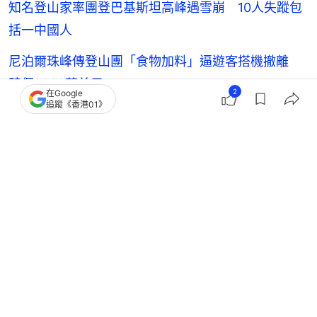
知名登山家率團登巴基斯坦高峰遇雪崩 10人失蹤包
括一中國人
尼泊爾珠峰傳登山團「食物加料」逼遊客搭機撤離
騙保2000萬美元
2
在Google
追蹤《香港01》
印尼杜科諾火山爆發 2名失蹤新加坡登山客確認身
亡