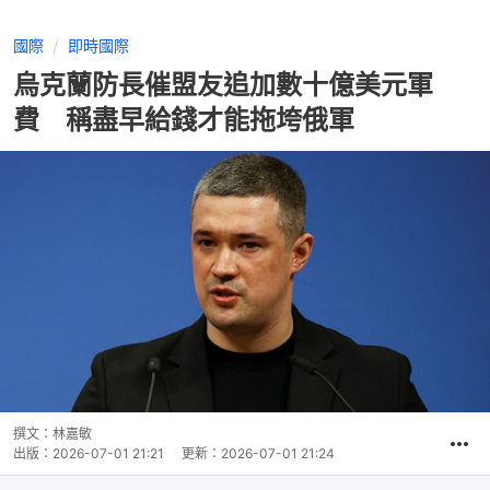
國際
即時國際
烏克蘭防長催盟友追加數十億美元軍
費 稱盡早給錢才能拖垮俄軍
撰文：
林嘉敏
出版：
2026-07-01 21:21
更新：
2026-07-01 21:24