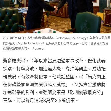
2026年1月14日，烏克蘭總統澤連斯基（Volodymyr Zelenskyy）與新任國防部長
費多羅夫（Mykhailo Fedorov）在烏克蘭基輔會面時握手。此時正值俄羅斯對烏
克蘭發動攻擊之際。（Reuters）
費多羅夫稱，今年以來當局透過軍事改革、優化武器
採購、打擊腐敗，加速無人機、導彈等研產，成功扭
轉戰局，有效牽制俄軍。他喊話盟國，稱「烏克蘭正
在保護整個歐洲免受俄羅斯威脅」，又指資金援助將
加速戰爭的勝利，並強調烏軍是「歐洲備戰最充分」
軍隊，可以每月消滅3萬至3.5萬俄軍。