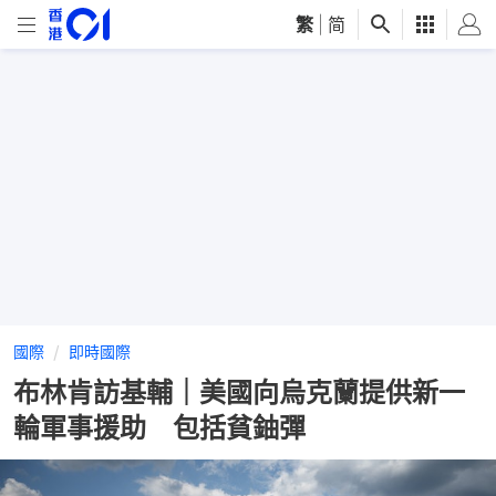
繁
|
简
國際
即時國際
布林肯訪基輔｜美國向烏克蘭提供新一
輪軍事援助 包括貧鈾彈