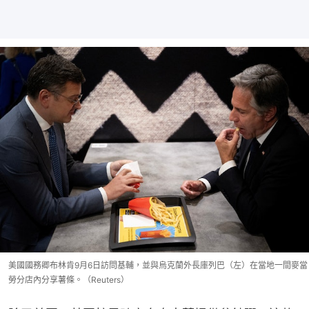
美國國務卿布林肯9月6日訪問基輔，並與烏克蘭外長庫列巴（左）在當地一間麥當
勞分店內分享薯條。（Reuters）