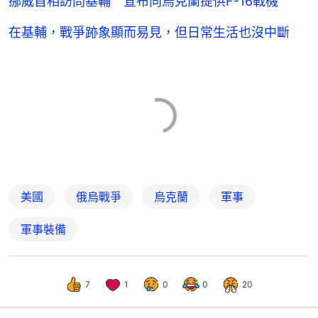
挪威首相訪問基輔 宣布向烏克蘭提供F-16戰機
在基輔，戰爭跡象顯而易見，但日常生活也沒中斷
美國
俄烏戰爭
烏克蘭
軍事
軍事裝備
7
1
0
0
20