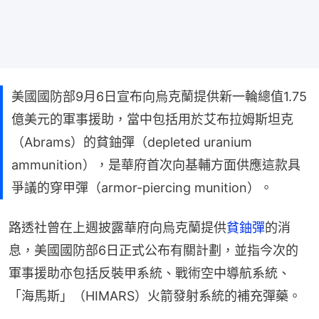
美國國防部9月6日宣布向烏克蘭提供新一輪總值1.75
億美元的軍事援助，當中包括用於艾布拉姆斯坦克
（Abrams）的貧鈾彈（depleted uranium
ammunition），是華府首次向基輔方面供應這款具
爭議的穿甲彈（armor-piercing munition）。
路透社曾在上週披露華府向烏克蘭提供
貧鈾彈
的消
息，美國國防部6日正式公布有關計劃，並指今次的
軍事援助亦包括反裝甲系統、戰術空中導航系統、
「海馬斯」（HIMARS）火箭發射系統的補充彈藥。