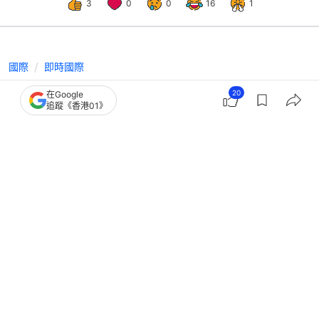
3
0
0
16
1
國際
即時國際
澤連斯基致函特朗普及美國國會 就防
20
在Google
追蹤《香港01》
空導彈短缺尋求支援
撰文：
蕭通