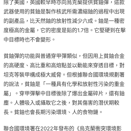
除了美國，英國較早時亦向烏克蘭提供貧鈾彈，這款
武器使用的貧鈾是製作核武所需濃縮鈾的過程中出現
的副產品，比天然鈾的放射性減少六成。鈾是一種密
度極高的金屬，它的密度是鉛的1.7倍。它堅硬到在擊
中目標時也不會變形。
貧鈾彈的功能與普通穿甲彈類似，但因用上貧鈾合金
的高硬度、高比重和高熔點並以動能來穿透目標，對
坦克等裝甲構成極大威脅。但根據聯合國環境規劃署
的說法，貧鈾是「一種具有化學和放射性污染的重金
屬」。穿甲彈擊中目標後除了爆出金屬碎片，還有鈾
塵。人體吸入或攝取它之後，對其傷害的潛伏期較
長。貧鈾也會長期污染環境、人的食物鏈。
聯合國環境署在2022年發布的《烏克蘭衝突環境影