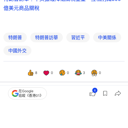
億美元商品關稅
特朗普
特朗普訪華
習近平
中美關係
中國外交
8
0
0
3
0
6
在Google
追蹤《香港01》
國際
即時國際
中國駐美大使謝鋒：努力探索新時期中
美正確相處之道