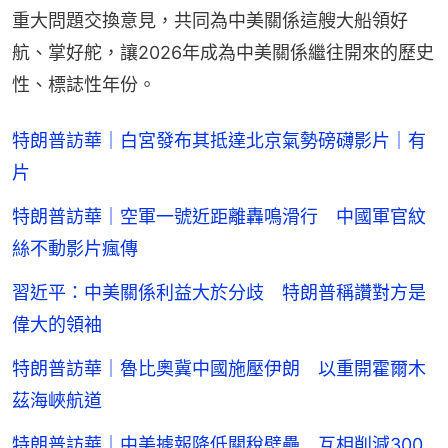
重大問題交換意見，共同為中美關係這艘大船領好
航、掌好舵，讓2026年成為中美關係繼往開來的歷史
性、標誌性年份。
特朗普訪華｜白宮發布其抵達北京氣勢磅礴影片｜有
片
特朗普訪華｜空軍一號近距離轟鳴滑行 中國軍官紋
絲不動影片瘋傳
習近平：中美關係利益大於分歧 特朗普稱讚對方是
偉大的領袖
特朗普訪華｜魯比奧冀中國施壓伊朗 以重開霍爾木
茲海峽航道
特朗普訪華｜中美據報降低關稅壁壘 互相削減300